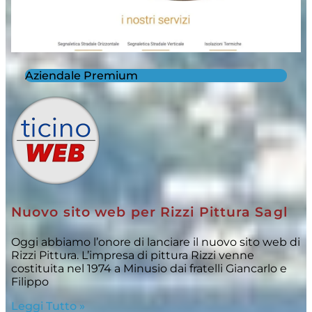
Aziendale Premium
Nuovo sito web per Rizzi Pittura Sagl
Oggi abbiamo l’onore di lanciare il nuovo sito web di
Rizzi Pittura. L’impresa di pittura Rizzi venne
costituita nel 1974 a Minusio dai fratelli Giancarlo e
Filippo
Leggi Tutto »