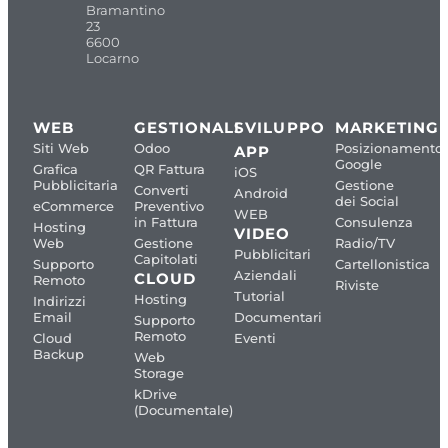
Bramantino
23
6600
Locarno
WEB
GESTIONALI
SVILUPPO
MARKETING
Siti Web
Odoo
Posizionamento
APP
Google
Grafica
QR Fattura
iOS
Pubblicitaria
Gestione
Converti
Android
dei Social
eCommerce
Preventivo
WEB
in Fattura
Consulenza
Hosting
VIDEO
Web
Gestione
Radio/TV
Pubblicitari
Capitolati
Supporto
Cartellonistica
Aziendali
CLOUD
Remoto
Riviste
Tutorial
Hosting
Indirizzi
Email
Documentari
Supporto
Remoto
Cloud
Eventi
Backup
Web
Storage
kDrive
(Documentale)