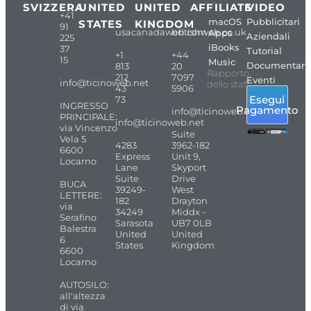
SVIZZERA
UNITED
UNITED
AFFILIATE
VIDEO
+41
macOS
Pubblicitari
STATES
KINGDOM
91
usacanadaweb.com
britishweb.co.uk
Apps
Aziendali
225
iBooks
37
Tutorial
+1
+44
15
Music
Documentari
813
20
Rapporto
212
7097
Eventi
info@ticinoweb.net
dello staff
43
5906
Esegui
73
INGRESSO
Pagamento
info@ticinoweb.net
PRINCIPALE:
info@ticinoweb.net
via Vincenzo
Suite
Vela 5
4283
3962-182
6600
Express
Unit 9,
Locarno
Lane
Skyport
Suite
Drive
BUCA
39249-
West
LETTERE:
182
Drayton
via
34249
Middx -
Serafino
Sarasota
UB7 0LB
Balestra
United
United
6
States
Kingdom
6600
Locarno
AUTOSILO:
all'altezza
di via