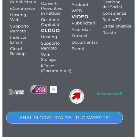
Pubblicitaria
Gestione
Converti
Android
dei Social
eCommerce
Preventivo
WEB
in Fattura
Consulenza
Hosting
VIDEO
Web
Gestione
Radio/TV
Pubblicitari
Capitolati
Supporto
Cartellonistica
Aziendali
CLOUD
Remoto
Riviste
Tutorial
Hosting
Indirizzi
Email
Documentari
Supporto
Remoto
Cloud
Eventi
Backup
Web
Storage
kDrive
(Documentale)
ANALISI GRATUITA DEL TUO WEBSITE!