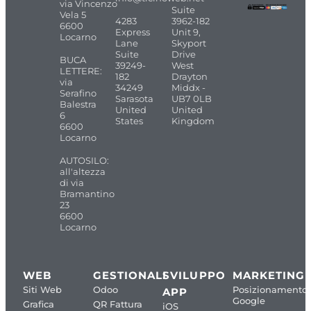
via Vincenzo
Suite
Vela 5
4283
3962-182
6600
Express
Unit 9,
Locarno
Lane
Skyport
Suite
Drive
BUCA
39249-
West
LETTERE:
182
Drayton
via
34249
Middx -
Serafino
Sarasota
UB7 0LB
Balestra
United
United
6
States
Kingdom
6600
Locarno
AUTOSILO:
all'altezza
di via
Bramantino
23
6600
Locarno
WEB
GESTIONALI
SVILUPPO
MARKETING
Siti Web
Odoo
Posizionamento
APP
Google
Grafica
QR Fattura
iOS