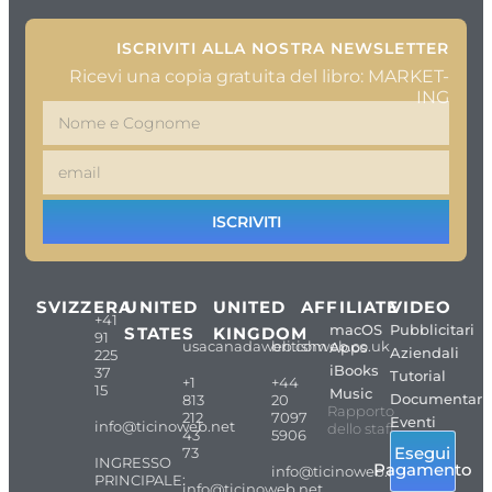
ISCRIVITI ALLA NOSTRA NEWSLETTER
Ricevi una copia gratuita del libro: MARKET-
ING
ISCRIVITI
SVIZZERA
UNITED
UNITED
AFFILIATE
VIDEO
+41
macOS
Pubblicitari
STATES
KINGDOM
91
usacanadaweb.com
britishweb.co.uk
Apps
Aziendali
225
iBooks
37
Tutorial
+1
+44
15
Music
Documentari
813
20
Rapporto
212
7097
Eventi
info@ticinoweb.net
dello staff
43
5906
Esegui
73
INGRESSO
Pagamento
info@ticinoweb.net
PRINCIPALE:
info@ticinoweb.net