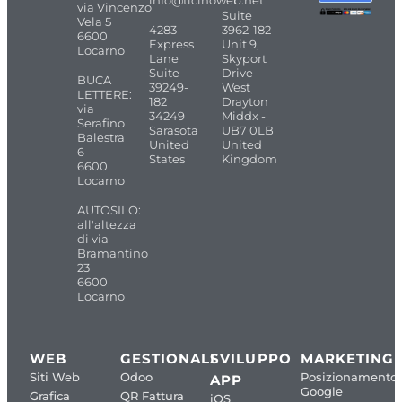
info@ticinoweb.net
via Vincenzo
Suite
Vela 5
4283
3962-182
6600
Express
Unit 9,
Locarno
Lane
Skyport
Suite
Drive
BUCA
39249-
West
LETTERE:
182
Drayton
via
34249
Middx -
Serafino
Sarasota
UB7 0LB
Balestra
United
United
6
States
Kingdom
6600
Locarno
AUTOSILO:
all'altezza
di via
Bramantino
23
6600
Locarno
WEB
GESTIONALI
SVILUPPO
MARKETING
Siti Web
Odoo
Posizionamento
APP
Google
Grafica
QR Fattura
iOS