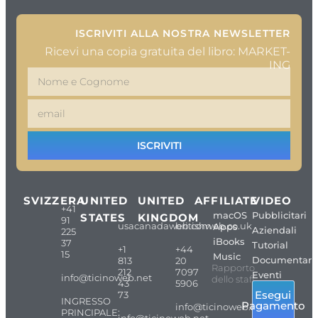
ISCRIVITI ALLA NOSTRA NEWSLETTER
Ricevi una copia gratuita del libro: MARKET-
ING
ISCRIVITI
SVIZZERA
UNITED
UNITED
AFFILIATE
VIDEO
+41
macOS
Pubblicitari
STATES
KINGDOM
91
usacanadaweb.com
britishweb.co.uk
Apps
Aziendali
225
iBooks
37
Tutorial
+1
+44
15
Music
Documentari
813
20
Rapporto
212
7097
Eventi
info@ticinoweb.net
dello staff
43
5906
Esegui
73
INGRESSO
Pagamento
info@ticinoweb.net
PRINCIPALE: