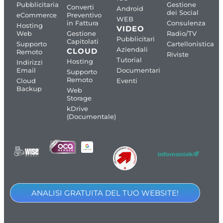
Pubblicitaria
Gestione
Converti
Android
dei Social
eCommerce
Preventivo
WEB
in Fattura
Consulenza
Hosting
VIDEO
Web
Gestione
Radio/TV
Pubblicitari
Capitolati
Supporto
Cartellonistica
Aziendali
CLOUD
Remoto
Riviste
Tutorial
Hosting
Indirizzi
Email
Documentari
Supporto
Remoto
Cloud
Eventi
Backup
Web
Storage
kDrive
(Documentale)
ANALISI GRATUITA DEL TUO WEBSITE!