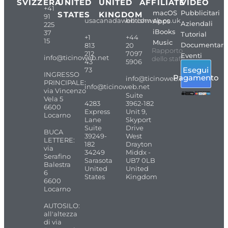
SVIZZERA
UNITED
UNITED
AFFILIATE
VIDEO
+41
macOS
Pubblicitari
STATES
KINGDOM
91
usacanadaweb.com
britishweb.co.uk
Apps
Aziendali
225
iBooks
37
Tutorial
+1
+44
15
Music
Documentari
813
20
Rapporto
212
7097
Eventi
info@ticinoweb.net
dello staff
43
5906
Esegui
73
INGRESSO
Pagamento
info@ticinoweb.net
PRINCIPALE:
info@ticinoweb.net
via Vincenzo
Suite
Vela 5
4283
3962-182
6600
Express
Unit 9,
Locarno
Lane
Skyport
Suite
Drive
BUCA
39249-
West
LETTERE:
182
Drayton
via
34249
Middx -
Serafino
Sarasota
UB7 0LB
Balestra
United
United
6
States
Kingdom
6600
Locarno
AUTOSILO:
all'altezza
di via