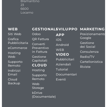
Bramantino
23
6600
Locarno
WEB
GESTIONALI
SVILUPPO
MARKETING
Siti Web
Odoo
Posizionamento
APP
Google
Grafica
QR Fattura
iOS
Pubblicitaria
Gestione
Converti
Android
dei Social
eCommerce
Preventivo
WEB
in Fattura
Consulenza
Hosting
VIDEO
Web
Gestione
Radio/TV
Pubblicitari
Capitolati
Supporto
Cartellonistica
Aziendali
CLOUD
Remoto
Riviste
Tutorial
Hosting
Indirizzi
Email
Documentari
Supporto
Remoto
Cloud
Eventi
Backup
Web
Storage
kDrive
(Documentale)