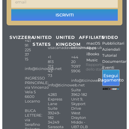
ISCRIVITI
SVIZZERA
UNITED
UNITED
AFFILIATE
VIDEO
+41
macOS
Pubblicitari
STATES
KINGDOM
91
usacanadaweb.com
britishweb.co.uk
Apps
Aziendali
225
iBooks
37
Tutorial
+1
+44
15
Music
Documentari
813
20
Rapporto
212
7097
Eventi
info@ticinoweb.net
dello staff
43
5906
Esegui
73
INGRESSO
Pagamento
info@ticinoweb.net
PRINCIPALE:
info@ticinoweb.net
via Vincenzo
Suite
Vela 5
4283
3962-182
6600
Express
Unit 9,
Locarno
Lane
Skyport
Suite
Drive
BUCA
39249-
West
LETTERE:
182
Drayton
via
34249
Middx -
Serafino
Sarasota
UB7 0LB