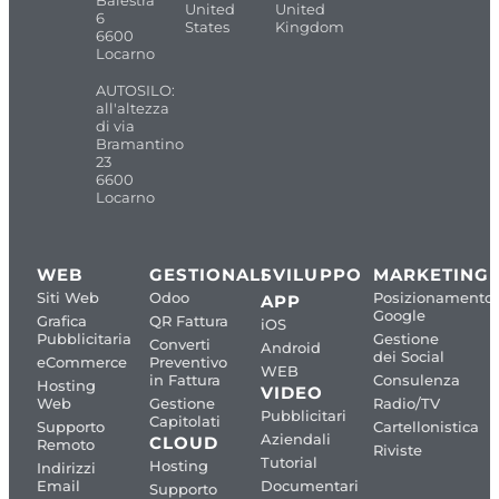
Balestra
United
United
6
States
Kingdom
6600
Locarno
AUTOSILO:
all'altezza
di via
Bramantino
23
6600
Locarno
WEB
GESTIONALI
SVILUPPO
MARKETING
Siti Web
Odoo
Posizionamento
APP
Google
Grafica
QR Fattura
iOS
Pubblicitaria
Gestione
Converti
Android
dei Social
eCommerce
Preventivo
WEB
in Fattura
Consulenza
Hosting
VIDEO
Web
Gestione
Radio/TV
Pubblicitari
Capitolati
Supporto
Cartellonistica
Aziendali
CLOUD
Remoto
Riviste
Tutorial
Hosting
Indirizzi
Email
Documentari
Supporto