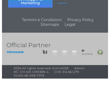
Marketing
Termini e Condizioni
Privacy Policy
Sitemaps
Legal
Official Partner
2026 All rights reserved. ticinoWEB
Admin
RC: CH-501.1.019.985-4
CHE-312.661.279
DUNS 48-038-7076