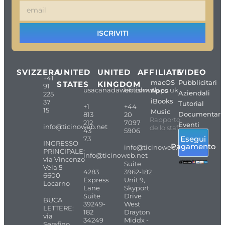
ISCRIVITI
SVIZZERA
UNITED
UNITED
AFFILIATE
VIDEO
+41
macOS
Pubblicitari
STATES
KINGDOM
91
usacanadaweb.com
britishweb.co.uk
Apps
Aziendali
225
iBooks
37
Tutorial
+1
+44
15
Music
Documentari
813
20
Rapporto
212
7097
Eventi
info@ticinoweb.net
dello staff
43
5906
Esegui
73
INGRESSO
Pagamento
info@ticinoweb.net
PRINCIPALE:
info@ticinoweb.net
via Vincenzo
Suite
Vela 5
4283
3962-182
6600
Express
Unit 9,
Locarno
Lane
Skyport
Suite
Drive
BUCA
39249-
West
LETTERE:
182
Drayton
via
34249
Middx -
Serafino