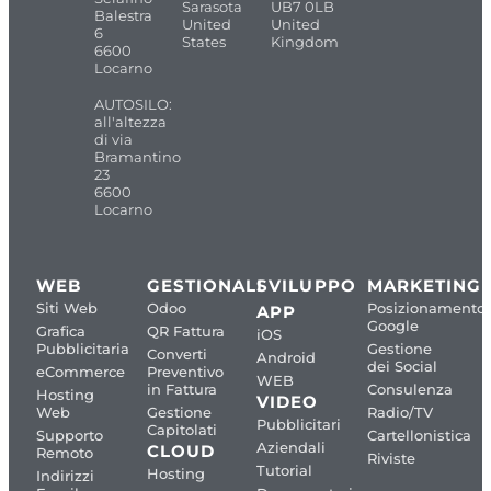
Sarasota
UB7 0LB
Balestra
United
United
6
States
Kingdom
6600
Locarno
AUTOSILO:
all'altezza
di via
Bramantino
23
6600
Locarno
WEB
GESTIONALI
SVILUPPO
MARKETING
Siti Web
Odoo
Posizionamento
APP
Google
Grafica
QR Fattura
iOS
Pubblicitaria
Gestione
Converti
Android
dei Social
eCommerce
Preventivo
WEB
in Fattura
Consulenza
Hosting
VIDEO
Web
Gestione
Radio/TV
Pubblicitari
Capitolati
Supporto
Cartellonistica
Aziendali
CLOUD
Remoto
Riviste
Tutorial
Hosting
Indirizzi