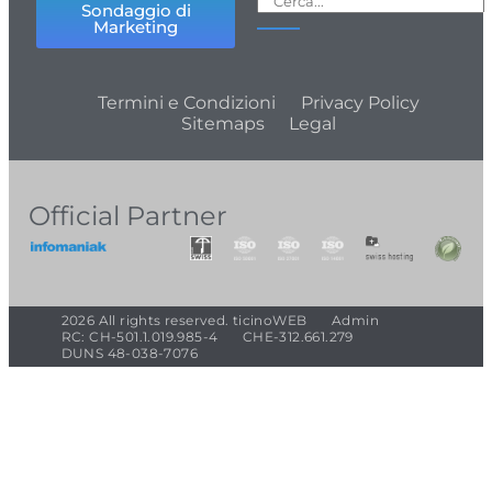
Sondaggio di
Marketing
Termini e Condizioni
Privacy Policy
Sitemaps
Legal
Official Partner
2026 All rights reserved. ticinoWEB
Admin
RC: CH-501.1.019.985-4
CHE-312.661.279
DUNS 48-038-7076