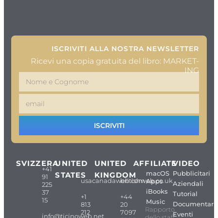
ISCRIVITI ALLA NOSTRA NEWSLETTER
Ricevi una copia gratuita del libro: MARKET-
ING
ISCRIVITI
SVIZZERA
UNITED
UNITED
AFFILIATE
VIDEO
+41
macOS
Pubblicitari
STATES
KINGDOM
91
usacanadaweb.com
britishweb.co.uk
Apps
Aziendali
225
iBooks
37
Tutorial
+1
+44
15
Music
Documentari
813
20
Rapporto
212
7097
Eventi
info@ticinoweb.net
dello staff