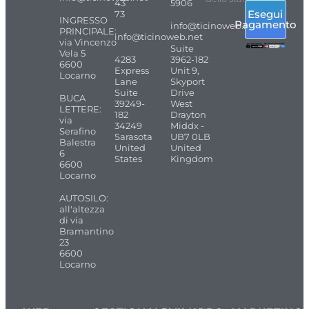
43
5906
Esegui
73
INGRESSO
Pagamento
info@ticinoweb.net
PRINCIPALE:
info@ticinoweb.net
via Vincenzo
Suite
Vela 5
4283
3962-182
6600
Express
Unit 9,
Locarno
Lane
Skyport
Suite
Drive
BUCA
39249-
West
LETTERE:
182
Drayton
via
34249
Middx -
Serafino
Sarasota
UB7 0LB
Balestra
United
United
6
States
Kingdom
6600
Locarno
AUTOSILO:
all'altezza
di via
Bramantino
23
6600
Locarno