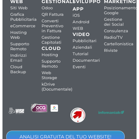
WEB
GESTIONALI
SVILUPPO
MARKETING
Siti Web
Odoo
Posizionamento
APP
Google
Grafica
QR Fattura
iOS
Pubblicitaria
Gestione
Converti
Android
dei Social
eCommerce
Preventivo
WEB
in Fattura
Consulenza
Hosting
VIDEO
Web
Gestione
Radio/TV
Pubblicitari
Capitolati
Supporto
Cartellonistica
Aziendali
CLOUD
Remoto
Riviste
Tutorial
Hosting
Indirizzi
Email
Documentari
Supporto
Remoto
Cloud
Eventi
Backup
Web
Storage
kDrive
(Documentale)
ANALISI GRATUITA DEL TUO WEBSITE!