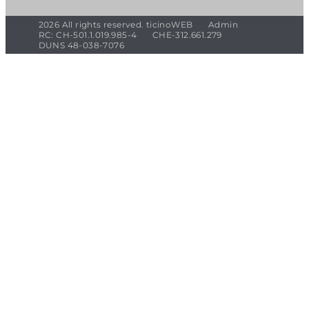
2026 All rights reserved. ticinoWEB
Admin
RC: CH-501.1.019.985-4
CHE-312.661.279
DUNS 48-038-7076