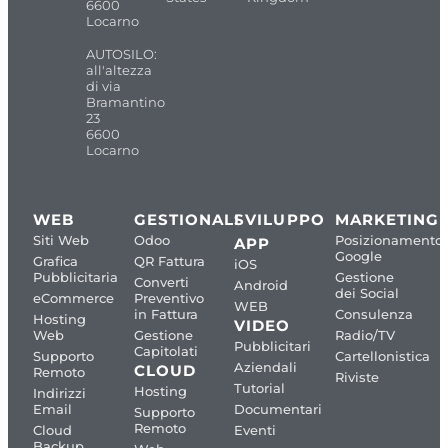
6600
Locarno
AUTOSILO:
all'altezza
di via
Bramantino
23
6600
Locarno
WEB
GESTIONALI
SVILUPPO
MARKETING
Siti Web
Odoo
Posizionamento
APP
Google
Grafica
QR Fattura
iOS
Pubblicitaria
Gestione
Converti
Android
dei Social
eCommerce
Preventivo
WEB
in Fattura
Consulenza
Hosting
VIDEO
Web
Gestione
Radio/TV
Pubblicitari
Capitolati
Supporto
Cartellonistica
Aziendali
CLOUD
Remoto
Riviste
Tutorial
Hosting
Indirizzi
Email
Documentari
Supporto
Remoto
Cloud
Eventi
Backup