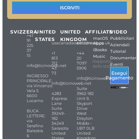
ISCRIVITI
SVIZZERA
UNITED
UNITED
AFFILIATE
VIDEO
+41
macOS
Pubblicitari
STATES
KINGDOM
91
usacanadaweb.com
britishweb.co.uk
Apps
Aziendali
225
iBooks
37
Tutorial
+1
+44
15
Music
Documentari
813
20
Rapporto
212
7097
Eventi
info@ticinoweb.net
dello staff
43
5906
Esegui
73
INGRESSO
Pagamento
info@ticinoweb.net
PRINCIPALE:
info@ticinoweb.net
via Vincenzo
Suite
Vela 5
4283
3962-182
6600
Express
Unit 9,
Locarno
Lane
Skyport
Suite
Drive
BUCA
39249-
West
LETTERE:
182
Drayton
via
34249
Middx -
Serafino
Sarasota
UB7 0LB
Balestra
United
United
6
States
Kingdom