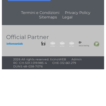
Termini e Condizioni
Privacy Policy
Sitemaps
Legal
Official Partner
2026 All rights reserved. ticinoWEB
Admin
RC: CH-501.1.019.985-4
CHE-312.661.279
DUNS 48-038-7076