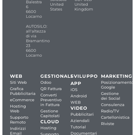
Balestra
United
United
6
States
Kingdom
6600
Locarno
AUTOSILO:
all'altezza
di via
Bramantino
23
6600
Locarno
WEB
GESTIONALI
SVILUPPO
MARKETING
Siti Web
Odoo
Posizionamento
APP
Google
Grafica
QR Fattura
iOS
Pubblicitaria
Gestione
Converti
Android
dei Social
eCommerce
Preventivo
WEB
in Fattura
Consulenza
Hosting
VIDEO
Web
Gestione
Radio/TV
Pubblicitari
Capitolati
Supporto
Cartellonistica
Aziendali
CLOUD
Remoto
Riviste
Tutorial
Hosting
Indirizzi
Email
Documentari
Supporto