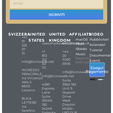
ISCRIVITI
SVIZZERA
UNITED
UNITED
AFFILIATE
VIDEO
+41
macOS
Pubblicitari
STATES
KINGDOM
91
usacanadaweb.com
britishweb.co.uk
Apps
Aziendali
225
iBooks
37
Tutorial
+1
+44
15
Music
Documentari
813
20
Rapporto
212
7097
Eventi
info@ticinoweb.net
dello staff
43
5906
Esegui
73
INGRESSO
Pagamento
info@ticinoweb.net
PRINCIPALE:
info@ticinoweb.net
via Vincenzo
Suite
Vela 5
4283
3962-182
6600
Express
Unit 9,
Locarno
Lane
Skyport
Suite
Drive
BUCA
39249-
West
LETTERE:
182
Drayton
via
34249
Middx -
Serafino
Sarasota
UB7 0LB