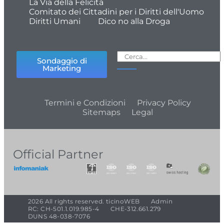
La Via della Felicità
Comitato dei Cittadini per i Diritti dell'Uomo
Diritti Umani
Dico no alla Droga
Sondaggio di
Marketing
Termini e Condizioni
Privacy Policy
Sitemaps
Legal
Official Partner
2026 All rights reserved. ticinoWEB
Admin
RC: CH-501.1.019.985-4
CHE-312.661.279
DUNS 48-038-7076