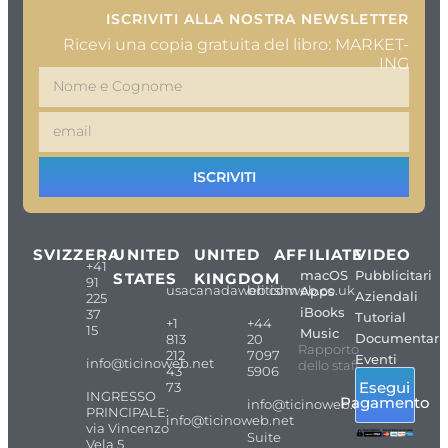
ISCRIVITI ALLA NOSTRA NEWSLETTER
Ricevi una copia gratuita del libro: MARKET-
ING
ISCRIVITI
SVIZZERA
UNITED
UNITED
AFFILIATE
VIDEO
+41
macOS
Pubblicitari
STATES
KINGDOM
91
usacanadaweb.com
britishweb.co.uk
Apps
Aziendali
225
iBooks
37
Tutorial
+1
+44
15
Music
Documentari
813
20
Rapporto
212
7097
Eventi
info@ticinoweb.net
dello staff
43
5906
Esegui
73
INGRESSO
Pagamento
info@ticinoweb.net
PRINCIPALE:
info@ticinoweb.net
via Vincenzo
Suite
Vela 5