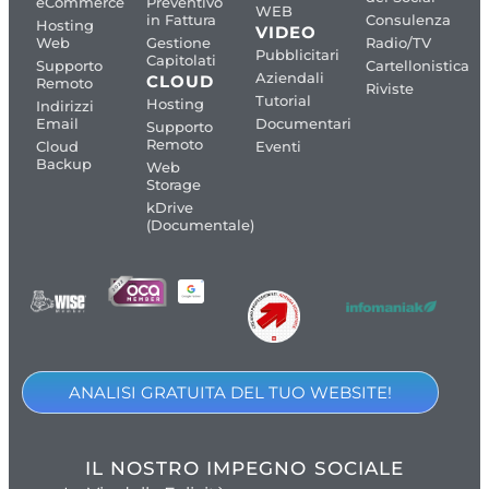
eCommerce
Preventivo
WEB
in Fattura
Consulenza
Hosting
VIDEO
Web
Gestione
Radio/TV
Pubblicitari
Capitolati
Supporto
Cartellonistica
Aziendali
CLOUD
Remoto
Riviste
Tutorial
Hosting
Indirizzi
Email
Documentari
Supporto
Remoto
Cloud
Eventi
Backup
Web
Storage
kDrive
(Documentale)
ANALISI GRATUITA DEL TUO WEBSITE!
IL NOSTRO IMPEGNO SOCIALE