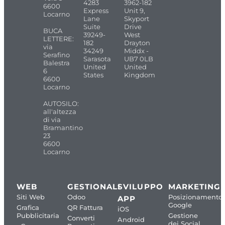
4283
3962-182
6600
Express
Unit 9,
Locarno
Lane
Skyport
Suite
Drive
BUCA
39249-
West
LETTERE:
182
Drayton
via
34249
Middx -
Serafino
Sarasota
UB7 0LB
Balestra
United
United
6
States
Kingdom
6600
Locarno
AUTOSILO:
all'altezza
di via
Bramantino
23
6600
Locarno
WEB
GESTIONALI
SVILUPPO
MARKETING
Siti Web
Odoo
Posizionamento
APP
Google
Grafica
QR Fattura
iOS
Pubblicitaria
Gestione
Converti
Android
dei Social