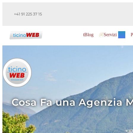
+41 91 225 37 15
tBlog
Servizi
P
Cosa Fa una Agenzia M