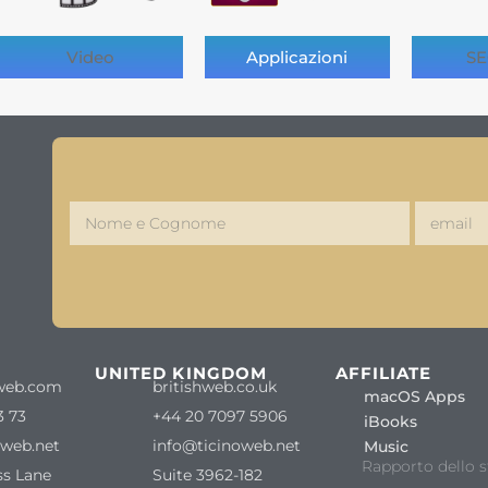
Video
Applicazioni
SE
S
UNITED KINGDOM
AFFILIATE
web.com
britishweb.co.uk
macOS Apps
3 73
+44 20 7097 5906
iBooks
oweb.net
info@ticinoweb.net
Music
Rapporto dello s
ss Lane
Suite 3962-182