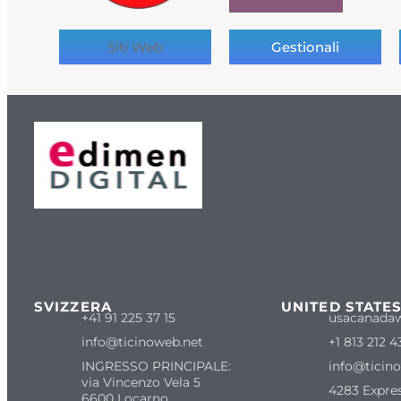
Siti Web
Gestionali
SVIZZERA
UNITED STATE
+41 91 225 37 15
usacanada
info@ticinoweb.net
+1 813 212 4
INGRESSO PRINCIPALE:
info@ticin
via Vincenzo Vela 5
4283 Expre
6600 Locarno