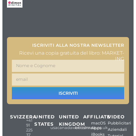
ISCRIVITI ALLA NOSTRA NEWSLETTER
Ricevi una copia gratuita del libro: MARKET-
ING
ISCRIVITI
SVIZZERA
UNITED
UNITED
AFFILIATE
VIDEO
+41
macOS
Pubblicitari
STATES
KINGDOM
91
usacanadaweb.com
britishweb.co.uk
Apps
Aziendali
225
iBooks
37
Tutorial