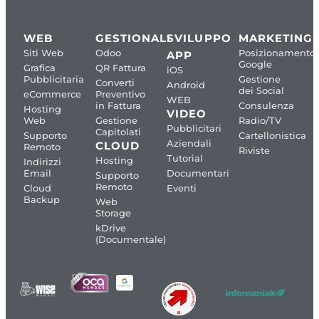
WEB
GESTIONALI
SVILUPPO
MARKETING
Siti Web
Odoo
Posizionamento
APP
Google
Grafica
QR Fattura
iOS
Pubblicitaria
Gestione
Converti
Android
dei Social
eCommerce
Preventivo
WEB
in Fattura
Consulenza
Hosting
VIDEO
Web
Gestione
Radio/TV
Pubblicitari
Capitolati
Supporto
Cartellonistica
Aziendali
CLOUD
Remoto
Riviste
Tutorial
Hosting
Indirizzi
Email
Documentari
Supporto
Remoto
Cloud
Eventi
Backup
Web
Storage
kDrive
(Documentale)