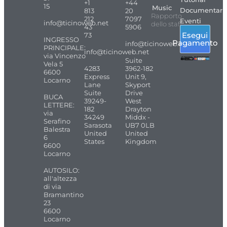
+1
+44
15
Music
Documentari
813
20
Rapporto
212
7097
Eventi
info@ticinoweb.net
dello staff
43
5906
Esegui
73
INGRESSO
Pagamento
info@ticinoweb.net
PRINCIPALE:
info@ticinoweb.net
via Vincenzo
Suite
Vela 5
4283
3962-182
6600
Express
Unit 9,
Locarno
Lane
Skyport
Suite
Drive
BUCA
39249-
West
LETTERE:
182
Drayton
via
34249
Middx -
Serafino
Sarasota
UB7 0LB
Balestra
United
United
6
States
Kingdom
6600
Locarno
AUTOSILO:
all'altezza
di via
Bramantino
23
6600
Locarno