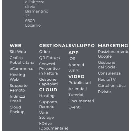
all'altezza
di via
Bramantino
23
6600
Locarno
WEB
GESTIONALI
SVILUPPO
MARKETING
Siti Web
Odoo
Posizionamento
APP
Google
Grafica
QR Fattura
iOS
Pubblicitaria
Gestione
Converti
Android
dei Social
eCommerce
Preventivo
WEB
in Fattura
Consulenza
Hosting
VIDEO
Web
Gestione
Radio/TV
Pubblicitari
Capitolati
Supporto
Cartellonistica
Aziendali
CLOUD
Remoto
Riviste
Tutorial
Hosting
Indirizzi
Email
Documentari
Supporto
Remoto
Cloud
Eventi
Backup
Web
Storage
kDrive
(Documentale)