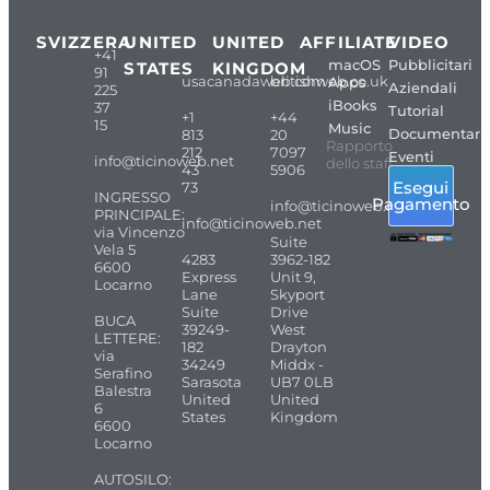
SVIZZERA
UNITED
UNITED
AFFILIATE
VIDEO
+41
macOS
Pubblicitari
STATES
KINGDOM
91
usacanadaweb.com
britishweb.co.uk
Apps
Aziendali
225
iBooks
37
Tutorial
+1
+44
15
Music
Documentari
813
20
Rapporto
212
7097
Eventi
info@ticinoweb.net
dello staff
43
5906
Esegui
73
INGRESSO
Pagamento
info@ticinoweb.net
PRINCIPALE:
info@ticinoweb.net
via Vincenzo
Suite
Vela 5
4283
3962-182
6600
Express
Unit 9,
Locarno
Lane
Skyport
Suite
Drive
BUCA
39249-
West
LETTERE:
182
Drayton
via
34249
Middx -
Serafino
Sarasota
UB7 0LB
Balestra
United
United
6
States
Kingdom
6600
Locarno
AUTOSILO: