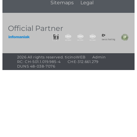
Sitemaps
Legal
Official Partner
2026 All rights reserved. ticinoWEB
Admin
RC: CH-501.1.019.985-4
CHE-312.661.279
DUNS 48-038-7076