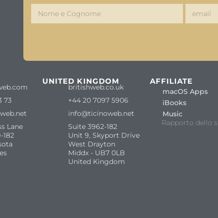
S
UNITED KINGDOM
AFFILIATE
web.com
britishweb.co.uk
macOS Apps
3 73
+44 20 7097 5906
iBooks
oweb.net
info@ticinoweb.net
Music
Rapporto dello s
ss Lane
Suite 3962-182
-182
Unit 9, Skyport Drive
sota
West Drayton
es
Middx - UB7 0LB
United Kingdom