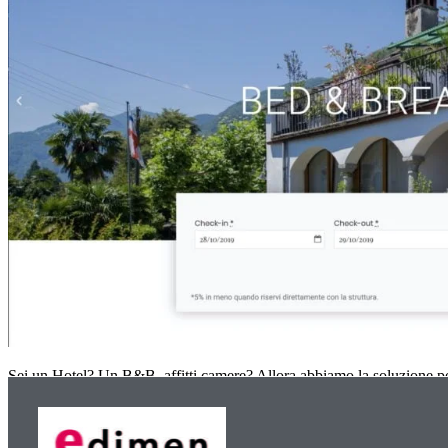
Sei un Hotel? Un B&B, affitti camere? Allora abbiamo la soluzione pe