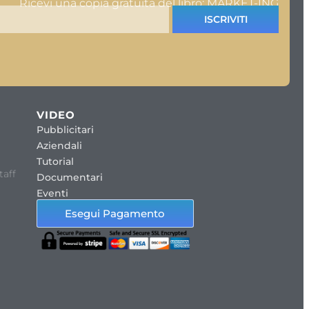
Ricevi una copia gratuita del libro: MARKET-ING
ISCRIVITI
VIDEO
Pubblicitari
Aziendali
Tutorial
taff
Documentari
Eventi
Esegui Pagamento