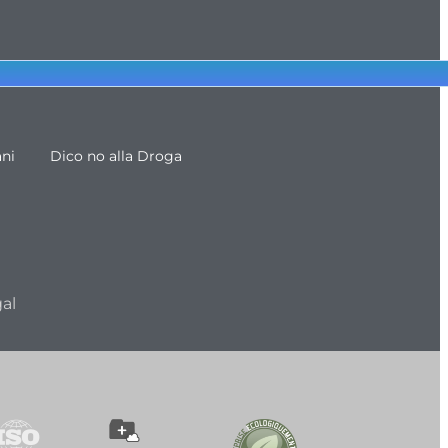
ani
Dico no alla Droga
al