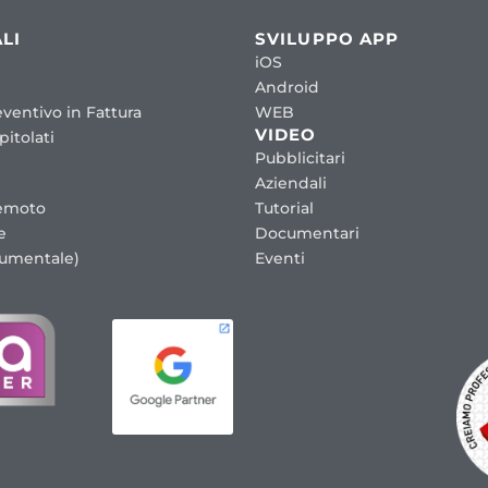
LI
SVILUPPO APP
iOS
Android
ventivo in Fattura
WEB
VIDEO
itolati
Pubblicitari
Aziendali
emoto
Tutorial
e
Documentari
cumentale)
Eventi