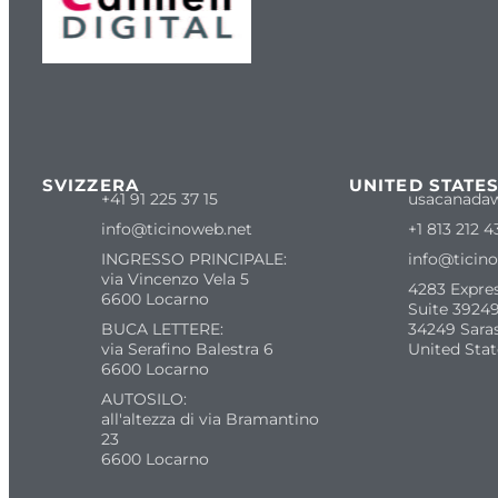
SVIZZERA
UNITED STATE
+41 91 225 37 15
usacanada
info@ticinoweb.net
+1 813 212 4
INGRESSO PRINCIPALE:
info@ticin
via Vincenzo Vela 5
4283 Expre
6600 Locarno
Suite 39249
BUCA LETTERE:
34249 Sara
via Serafino Balestra 6
United Stat
6600 Locarno
AUTOSILO:
all'altezza di via Bramantino
23
6600 Locarno