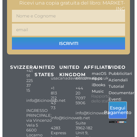
Ricevi una copia gratuita del libro: MARKET-
ING
ISCRIVITI
SVIZZERA
UNITED
UNITED
AFFILIATE
VIDEO
+41
macOS
Pubblicitari
STATES
KINGDOM
91
usacanadaweb.com
britishweb.co.uk
Apps
Aziendali
225
iBooks
37
Tutorial
+1
+44
15
Music
Documentari
813
20
Rapporto
212
7097
Eventi
info@ticinoweb.net
dello staff
43
5906
Esegui
73
INGRESSO
Pagamento
info@ticinoweb.net
PRINCIPALE:
info@ticinoweb.net
via Vincenzo
Suite
Vela 5
4283
3962-182
6600
Express
Unit 9,
Locarno