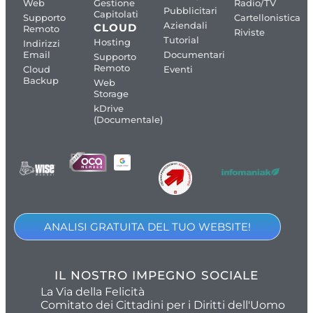
Web
Gestione
Radio/TV
Pubblicitari
Capitolati
Supporto
Cartellonistica
Aziendali
CLOUD
Remoto
Riviste
Tutorial
Hosting
Indirizzi
Email
Documentari
Supporto
Remoto
Cloud
Eventi
Backup
Web
Storage
kDrive
(Documentale)
ANALISI GRATUITA DEL TUO WEBSITE!
IL NOSTRO IMPEGNO SOCIALE
La Via della Felicità
Comitato dei Cittadini per i Diritti dell'Uomo