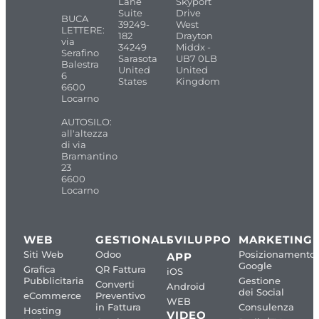
Lane
Skyport
Suite
Drive
BUCA
39249-
West
LETTERE:
182
Drayton
via
34249
Middx -
Serafino
Sarasota
UB7 0LB
Balestra
United
United
6
States
Kingdom
6600
Locarno
AUTOSILO:
all'altezza
di via
Bramantino
23
6600
Locarno
WEB
GESTIONALI
SVILUPPO
MARKETING
Siti Web
Odoo
Posizionamento
APP
Google
Grafica
QR Fattura
iOS
Pubblicitaria
Gestione
Converti
Android
dei Social
eCommerce
Preventivo
WEB
in Fattura
Consulenza
Hosting
VIDEO