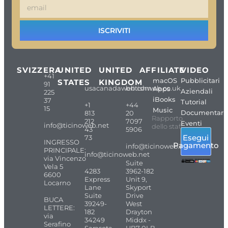
ISCRIVITI
SVIZZERA
UNITED
UNITED
AFFILIATE
VIDEO
+41
macOS
Pubblicitari
STATES
KINGDOM
91
usacanadaweb.com
britishweb.co.uk
Apps
Aziendali
225
iBooks
37
Tutorial
+1
+44
15
Music
Documentari
813
20
Rapporto
212
7097
Eventi
info@ticinoweb.net
dello staff
43
5906
Esegui
73
INGRESSO
Pagamento
info@ticinoweb.net
PRINCIPALE:
info@ticinoweb.net
via Vincenzo
Suite
Vela 5
4283
3962-182
6600
Express
Unit 9,
Locarno
Lane
Skyport
Suite
Drive
BUCA
39249-
West
LETTERE:
182
Drayton
via
34249
Middx -
Serafino