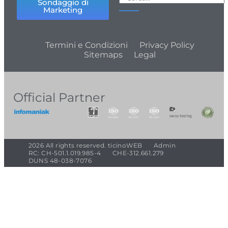
Sondaggio di
Marketing
Termini e Condizioni
Privacy Policy
Sitemaps
Legal
Official Partner
2026 All rights reserved. ticinoWEB
Admin
RC: CH-501.1.019.985-4
CHE-312.661.279
DUNS 48-038-7076