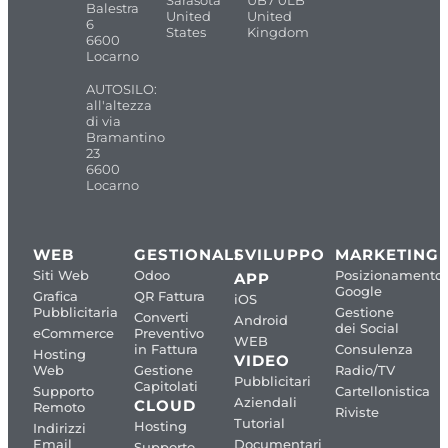
Sarasota
UB7 0LB
Balestra
United
United
6
States
Kingdom
6600
Locarno
AUTOSILO:
all'altezza
di via
Bramantino
23
6600
Locarno
WEB
GESTIONALI
SVILUPPO
MARKETING
Siti Web
Odoo
Posizionamento
APP
Google
Grafica
QR Fattura
iOS
Pubblicitaria
Gestione
Converti
Android
dei Social
eCommerce
Preventivo
WEB
in Fattura
Consulenza
Hosting
VIDEO
Web
Gestione
Radio/TV
Pubblicitari
Capitolati
Supporto
Cartellonistica
Aziendali
CLOUD
Remoto
Riviste
Tutorial
Hosting
Indirizzi
Email
Documentari
Supporto