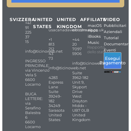
SVIZZERA
UNITED
UNITED
AFFILIATE
VIDEO
+41
macOS
Pubblicitari
STATES
KINGDOM
91
usacanadaweb.com
britishweb.co.uk
Apps
Aziendali
225
iBooks
37
Tutorial
+1
+44
15
Music
Documentari
813
20
Rapporto
212
7097
Eventi
info@ticinoweb.net
dello staff
43
5906
Esegui
73
INGRESSO
Pagamento
info@ticinoweb.net
PRINCIPALE:
info@ticinoweb.net
via Vincenzo
Suite
Vela 5
4283
3962-182
6600
Express
Unit 9,
Locarno
Lane
Skyport
Suite
Drive
BUCA
39249-
West
LETTERE:
182
Drayton
via
34249
Middx -
Serafino
Sarasota
UB7 0LB
Balestra
United
United
6
States
Kingdom
6600
Locarno