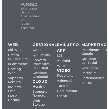
AUTOSILO:
all'altezza
di via
Bramantino
23
6600
Locarno
WEB
GESTIONALI
SVILUPPO
MARKETING
Siti Web
Odoo
Posizionamento
APP
Google
Grafica
QR Fattura
iOS
Pubblicitaria
Gestione
Converti
Android
dei Social
eCommerce
Preventivo
WEB
in Fattura
Consulenza
Hosting
VIDEO
Web
Gestione
Radio/TV
Pubblicitari
Capitolati
Supporto
Cartellonistica
Aziendali
CLOUD
Remoto
Riviste
Tutorial
Hosting
Indirizzi
Email
Documentari
Supporto
Remoto
Cloud
Eventi
Backup
Web
Storage