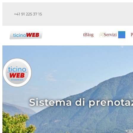
+41 91 225 37 15
tBlog
Servizi
P
Sistema di prenota