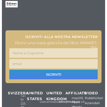
ISCRIVITI ALLA NOSTRA NEWSLETTER
Ricevi una copia gratuita del libro: MARKET-
ING
ISCRIVITI
SVIZZERA
UNITED
UNITED
AFFILIATE
VIDEO
+41
macOS
Pubblicitari
STATES
KINGDOM
91
usacanadaweb.com
britishweb.co.uk
Apps
Aziendali
225
iBooks