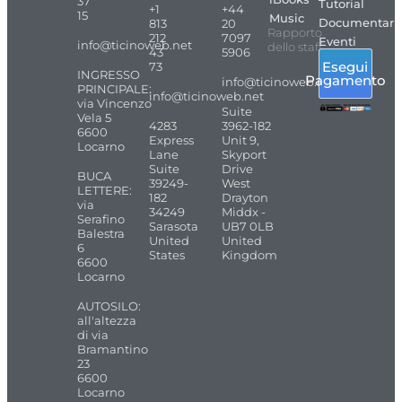
37
Tutorial
+1
+44
15
Music
Documentari
813
20
Rapporto
212
7097
Eventi
info@ticinoweb.net
dello staff
43
5906
Esegui
73
INGRESSO
Pagamento
info@ticinoweb.net
PRINCIPALE:
info@ticinoweb.net
via Vincenzo
Suite
Vela 5
4283
3962-182
6600
Express
Unit 9,
Locarno
Lane
Skyport
Suite
Drive
BUCA
39249-
West
LETTERE:
182
Drayton
via
34249
Middx -
Serafino
Sarasota
UB7 0LB
Balestra
United
United
6
States
Kingdom
6600
Locarno
AUTOSILO:
all'altezza
di via
Bramantino
23
6600
Locarno