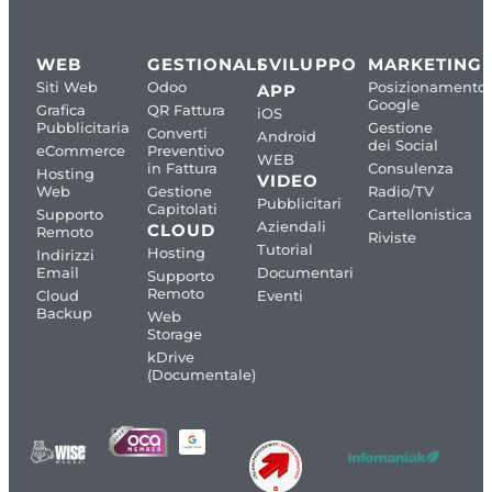
WEB
GESTIONALI
SVILUPPO
MARKETING
Siti Web
Odoo
Posizionamento
APP
Google
Grafica
QR Fattura
iOS
Pubblicitaria
Gestione
Converti
Android
dei Social
eCommerce
Preventivo
WEB
in Fattura
Consulenza
Hosting
VIDEO
Web
Gestione
Radio/TV
Pubblicitari
Capitolati
Supporto
Cartellonistica
Aziendali
CLOUD
Remoto
Riviste
Tutorial
Hosting
Indirizzi
Email
Documentari
Supporto
Remoto
Cloud
Eventi
Backup
Web
Storage
kDrive
(Documentale)