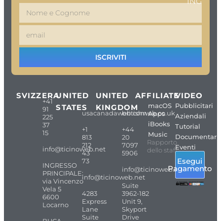
ING
ISCRIVITI
SVIZZERA
UNITED
UNITED
AFFILIATE
VIDEO
+41
macOS
Pubblicitari
STATES
KINGDOM
91
usacanadaweb.com
britishweb.co.uk
Apps
Aziendali
225
iBooks
37
Tutorial
+1
+44
15
Music
Documentari
813
20
Rapporto
212
7097
Eventi
info@ticinoweb.net
dello staff
43
5906
Esegui
73
INGRESSO
Pagamento
info@ticinoweb.net
PRINCIPALE:
info@ticinoweb.net
via Vincenzo
Suite
Vela 5
4283
3962-182
6600
Express
Unit 9,
Locarno
Lane
Skyport
Suite
Drive