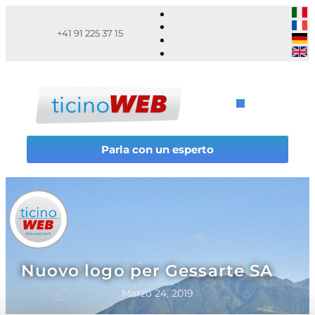
+41 91 225 37 15
Parla con un esperto
Nuovo logo per Gessarte SA
Marzo 24, 2019