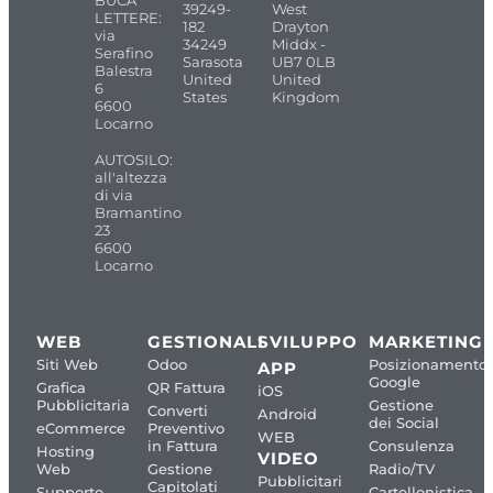
BUCA
39249-
West
LETTERE:
182
Drayton
via
34249
Middx -
Serafino
Sarasota
UB7 0LB
Balestra
United
United
6
States
Kingdom
6600
Locarno
AUTOSILO:
all'altezza
di via
Bramantino
23
6600
Locarno
WEB
GESTIONALI
SVILUPPO
MARKETING
Siti Web
Odoo
Posizionamento
APP
Google
Grafica
QR Fattura
iOS
Pubblicitaria
Gestione
Converti
Android
dei Social
eCommerce
Preventivo
WEB
in Fattura
Consulenza
Hosting
VIDEO
Web
Gestione
Radio/TV
Pubblicitari
Capitolati
Supporto
Cartellonistica