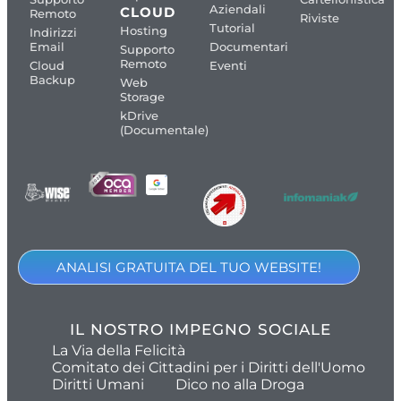
Aziendali
CLOUD
Remoto
Riviste
Tutorial
Hosting
Indirizzi
Email
Documentari
Supporto
Remoto
Cloud
Eventi
Backup
Web
Storage
kDrive
(Documentale)
ANALISI GRATUITA DEL TUO WEBSITE!
IL NOSTRO IMPEGNO SOCIALE
La Via della Felicità
Comitato dei Cittadini per i Diritti dell'Uomo
Diritti Umani
Dico no alla Droga