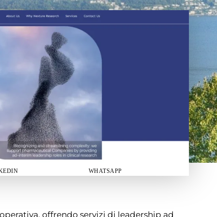
KEDIN
WHATSAPP
perativa, offrendo servizi di leadership ad