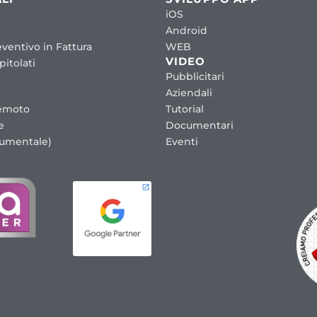
iOS
Android
ventivo in Fattura
WEB
VIDEO
itolati
Pubblicitari
Aziendali
emoto
Tutorial
e
Documentari
cumentale)
Eventi