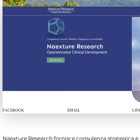
FACEBOOK
EMAIL
LIN
Naexture Research fornisce consulenza strategica e o