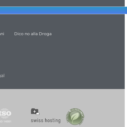
ani
Dico no alla Droga
al