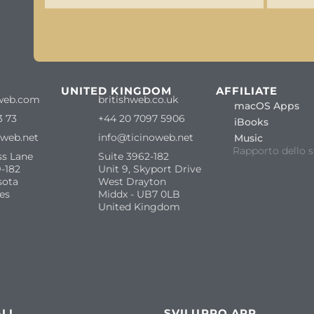
S
UNITED KINGDOM
AFFILIATE
web.com
britishweb.co.uk
macOS Apps
3 73
+44 20 7097 5906
iBooks
oweb.net
info@ticinoweb.net
Music
Rapporto dello s
ss Lane
Suite 3962-182
-182
Unit 9, Skyport Drive
sota
West Drayton
es
Middx - UB7 0LB
United Kingdom
LI
SVILUPPO APP