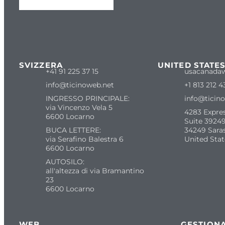
SVIZZERA
UNITED STATE
+41 91 225 37 15
usacanada
info@ticinoweb.net
+1 813 212 4
INGRESSO PRINCIPALE:
info@ticin
via Vincenzo Vela 5
4283 Expre
6600 Locarno
Suite 39249
BUCA LETTERE:
34249 Sara
via Serafino Balestra 6
United Stat
6600 Locarno
AUTOSILO:
all'altezza di via Bramantino
23
6600 Locarno
WEB
GESTIONA