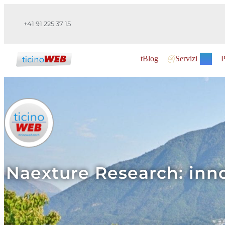
+41 91 225 37 15
tBlog
Servizi
P
Naexture Research: innov