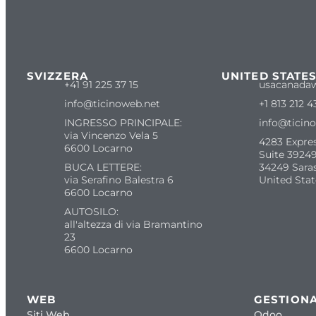
SVIZZERA
UNITED STATE
+41 91 225 37 15
usacanada
info@ticinoweb.net
+1 813 212 4
INGRESSO PRINCIPALE:
info@ticin
via Vincenzo Vela 5
4283 Expre
6600 Locarno
Suite 39249
BUCA LETTERE:
34249 Sara
via Serafino Balestra 6
United Stat
6600 Locarno
AUTOSILO:
all'altezza di via Bramantino
23
6600 Locarno
WEB
GESTIONA
Siti Web
Odoo