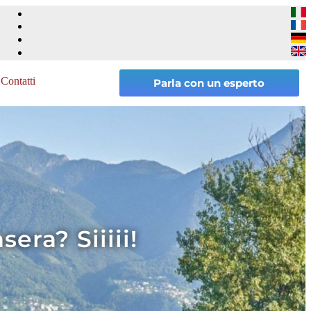
Contatti
Parla con un esperto
era? Siiiii!