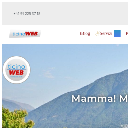
+41 91 225 37 15
tBlog
Servizi
P
Mamma! Mi o