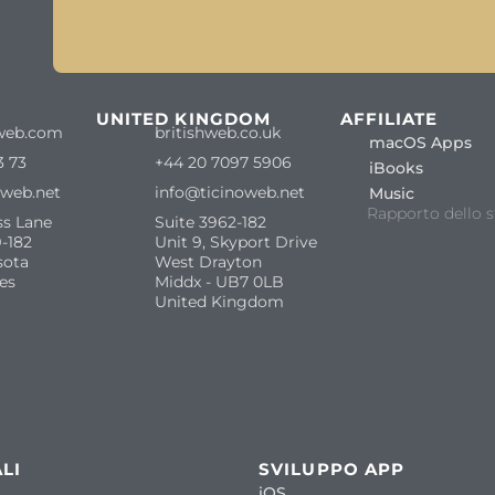
S
UNITED KINGDOM
AFFILIATE
web.com
britishweb.co.uk
macOS Apps
3 73
+44 20 7097 5906
iBooks
oweb.net
info@ticinoweb.net
Music
Rapporto dello s
ss Lane
Suite 3962-182
-182
Unit 9, Skyport Drive
sota
West Drayton
es
Middx - UB7 0LB
United Kingdom
LI
SVILUPPO APP
iOS