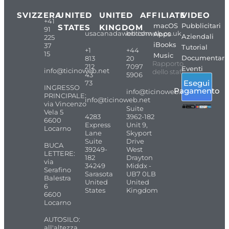
SVIZZERA
UNITED
UNITED
AFFILIATE
VIDEO
+41
macOS
Pubblicitari
STATES
KINGDOM
91
usacanadaweb.com
britishweb.co.uk
Apps
Aziendali
225
iBooks
37
Tutorial
+1
+44
15
Music
Documentari
813
20
Rapporto
212
7097
Eventi
info@ticinoweb.net
dello staff
43
5906
Esegui
73
INGRESSO
Pagamento
info@ticinoweb.net
PRINCIPALE:
info@ticinoweb.net
via Vincenzo
Suite
Vela 5
4283
3962-182
6600
Express
Unit 9,
Locarno
Lane
Skyport
Suite
Drive
BUCA
39249-
West
LETTERE:
182
Drayton
via
34249
Middx -
Serafino
Sarasota
UB7 0LB
Balestra
United
United
6
States
Kingdom
6600
Locarno
AUTOSILO:
all'altezza