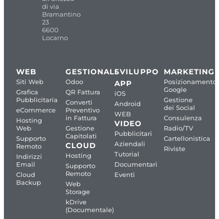
di via
Bramantino
23
6600
Locarno
WEB
GESTIONALI
SVILUPPO
MARKETING
Siti Web
Odoo
Posizionamento
APP
Google
Grafica
QR Fattura
iOS
Pubblicitaria
Gestione
Converti
Android
dei Social
eCommerce
Preventivo
WEB
in Fattura
Consulenza
Hosting
VIDEO
Web
Gestione
Radio/TV
Pubblicitari
Capitolati
Supporto
Cartellonistica
Aziendali
CLOUD
Remoto
Riviste
Tutorial
Hosting
Indirizzi
Email
Documentari
Supporto
Remoto
Cloud
Eventi
Backup
Web
Storage
kDrive
(Documentale)