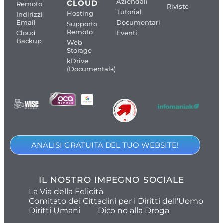
Aziendali
CLOUD
Remoto
Riviste
Tutorial
Hosting
Indirizzi
Email
Documentari
Supporto
Remoto
Cloud
Eventi
Backup
Web
Storage
kDrive
(Documentale)
ANALISI GRATUITA DEL TUO WEBSITE!
IL NOSTRO IMPEGNO SOCIALE
La Via della Felicità
Comitato dei Cittadini per i Diritti dell'Uomo
Diritti Umani
Dico no alla Droga