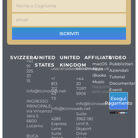
ISCRIVITI
SVIZZERA
UNITED
UNITED
AFFILIATE
VIDEO
+41
macOS
Pubblicitari
STATES
KINGDOM
91
usacanadaweb.com
britishweb.co.uk
Apps
Aziendali
225
iBooks
37
Tutorial
+1
+44
15
Music
Documentari
813
20
Rapporto
212
7097
Eventi
info@ticinoweb.net
dello staff
43
5906
Esegui
73
INGRESSO
Pagamento
info@ticinoweb.net
PRINCIPALE:
info@ticinoweb.net
via Vincenzo
Suite
Vela 5
4283
3962-182
6600
Express
Unit 9,
Locarno
Lane
Skyport
Suite
Drive
BUCA