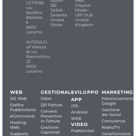
39249-
West
LETTERE:
182
Drayton
via
34249
Middx -
Serafino
Sarasota
UB7 0LB
Balestra
United
United
6
States
Kingdom
6600
Locarno
AUTOSILO:
all'altezza
di via
Bramantino
23
6600
Locarno
WEB
GESTIONALI
SVILUPPO
MARKETING
Siti Web
Odoo
Posizionamento
APP
Google
Grafica
QR Fattura
iOS
Pubblicitaria
Gestione
Converti
Android
dei Social
eCommerce
Preventivo
WEB
in Fattura
Consulenza
Hosting
VIDEO
Web
Gestione
Radio/TV
Pubblicitari
Capitolati
Supporto
Cartellonistica