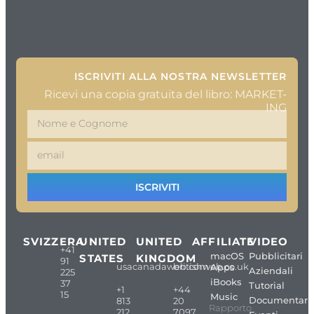
ISCRIVITI ALLA NOSTRA NEWSLETTER
Ricevi una copia gratuita del libro: MARKET-
ING
ISCRIVITI
SVIZZERA
UNITED
UNITED
AFFILIATE
VIDEO
+41
macOS
Pubblicitari
STATES
KINGDOM
91
usacanadaweb.com
britishweb.co.uk
Apps
Aziendali
225
iBooks
37
Tutorial
+1
+44
15
Music
Documentari
813
20
Rapporto
212
7097