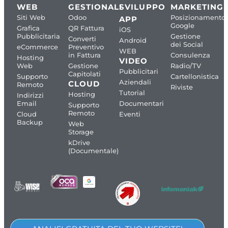
WEB
GESTIONALI
SVILUPPO
MARKETING
Siti Web
Odoo
Posizionamento
APP
Google
Grafica
QR Fattura
iOS
Pubblicitaria
Gestione
Converti
Android
dei Social
eCommerce
Preventivo
WEB
in Fattura
Consulenza
Hosting
VIDEO
Web
Gestione
Radio/TV
Pubblicitari
Capitolati
Supporto
Cartellonistica
Aziendali
CLOUD
Remoto
Riviste
Tutorial
Hosting
Indirizzi
Email
Documentari
Supporto
Remoto
Cloud
Eventi
Backup
Web
Storage
kDrive
(Documentale)