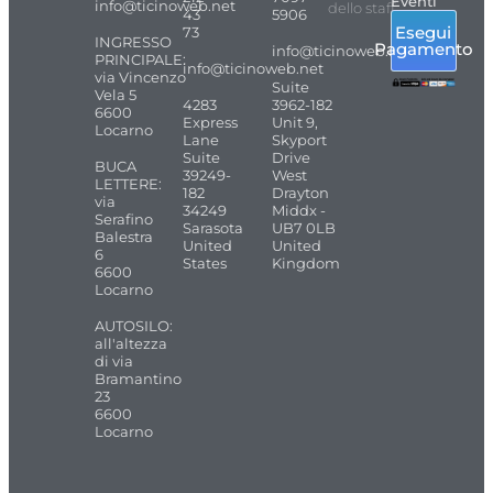
Eventi
info@ticinoweb.net
dello staff
43
5906
Esegui
73
INGRESSO
Pagamento
info@ticinoweb.net
PRINCIPALE:
info@ticinoweb.net
via Vincenzo
Suite
Vela 5
4283
3962-182
6600
Express
Unit 9,
Locarno
Lane
Skyport
Suite
Drive
BUCA
39249-
West
LETTERE:
182
Drayton
via
34249
Middx -
Serafino
Sarasota
UB7 0LB
Balestra
United
United
6
States
Kingdom
6600
Locarno
AUTOSILO:
all'altezza
di via
Bramantino
23
6600
Locarno