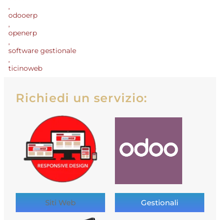
,
odooerp
,
openerp
,
software gestionale
,
ticinoweb
Richiedi un servizio:
Siti Web
Gestionali