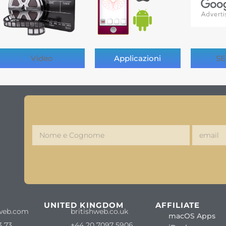
Video
Applicazioni
SE
S
UNITED KINGDOM
AFFILIATE
web.com
britishweb.co.uk
macOS Apps
3 73
+44 20 7097 5906