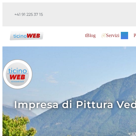
+41 91 225 37 15
tBlog
Servizi
P
Impresa di Pittura Ve