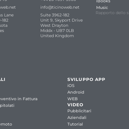
iBooks
oweb.net
info@ticinoweb.net
Music
Rapporto dello s
ss Lane
Suite 3962-182
-182
Unit 9, Skyport Drive
sota
West Drayton
es
Middx - UB7 0LB
United Kingdom
LI
SVILUPPO APP
iOS
Android
ventivo in Fattura
WEB
VIDEO
itolati
Pubblicitari
Aziendali
emoto
Tutorial