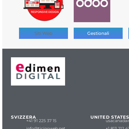
Siti Web
Gestionali
SVIZZERA
UNITED STATE
+41 91 225 37 15
usacanada
info@ticinoweb.net
+1 813 212 4