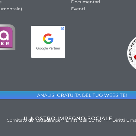
e
Documentari
cumentale)
Eventi
ANALISI GRATUITA DEL TUO WEBSITE!
IL NOSTRO IMPEGNO SOCIALE
Comitato dei Cittadini per i Diritti dell'Uomo
Diritti Um