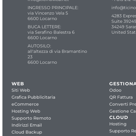
INGRESSO PRINCIPALE:
info@ticin
via Vincenzo Vela 5
4283 Expre
6600 Locarno
Suite 39249
BUCA LETTERE:
34249 Sara
via Serafino Balestra 6
United Stat
6600 Locarno
AUTOSILO:
all'altezza di via Bramantino
23
6600 Locarno
WEB
GESTIONA
Siti Web
Odoo
Grafica Pubblicitaria
QR Fattura
eCommerce
Converti Pre
Hosting Web
Gestione Cap
CLOUD
Supporto Remoto
Hosting
Indirizzi Email
Supporto R
Cloud Backup