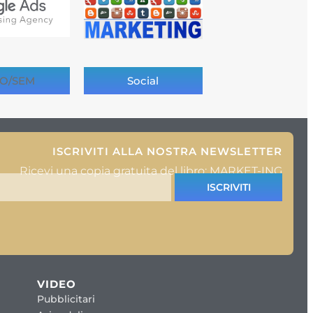
O/SEM
Social
ISCRIVITI ALLA NOSTRA NEWSLETTER
Ricevi una copia gratuita del libro: MARKET-ING
ISCRIVITI
VIDEO
Pubblicitari