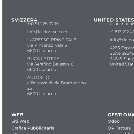
SVIZZERA
UNITED STATE
+41 91 225 37 15
usacanada
info@ticinoweb.net
+1 813 212 4
INGRESSO PRINCIPALE:
info@ticin
via Vincenzo Vela 5
4283 Expre
6600 Locarno
Suite 39249
BUCA LETTERE:
34249 Sara
via Serafino Balestra 6
United Stat
6600 Locarno
AUTOSILO:
all'altezza di via Bramantino
23
6600 Locarno
WEB
GESTIONA
Siti Web
Odoo
Grafica Pubblicitaria
QR Fattura