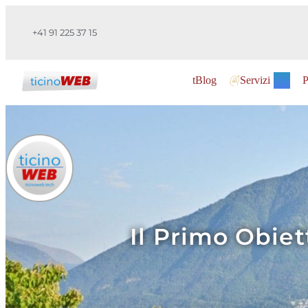
+41 91 225 37 15
tBlog
Servizi
P
Il Primo Obiet