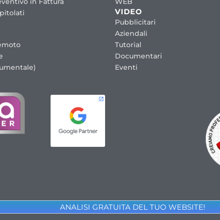
ventivo in Fattura
WEB
VIDEO
itolati
Pubblicitari
Aziendali
emoto
Tutorial
e
Documentari
cumentale)
Eventi
ANALISI GRATUITA DEL TUO WEBSITE!