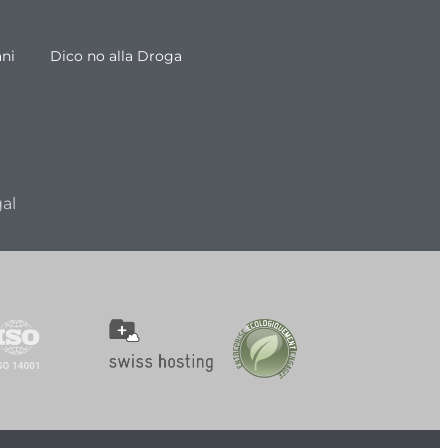
ani
Dico no alla Droga
al