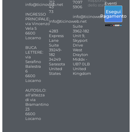
Rapporto
212
7097
Eventi
info@ticinoweb.net
dello staff
43
5906
Esegui
73
INGRESSO
Pagamento
info@ticinoweb.net
PRINCIPALE:
info@ticinoweb.net
via Vincenzo
Suite
Vela 5
4283
3962-182
6600
Express
Unit 9,
Locarno
Lane
Skyport
Suite
Drive
BUCA
39249-
West
LETTERE:
182
Drayton
via
34249
Middx -
Serafino
Sarasota
UB7 0LB
Balestra
United
United
6
States
Kingdom
6600
Locarno
AUTOSILO:
all'altezza
di via
Bramantino
23
6600
Locarno