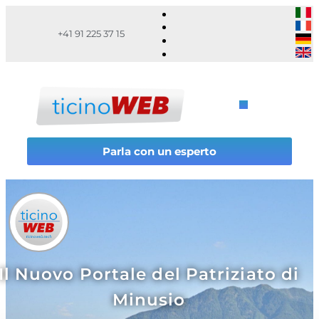
+41 91 225 37 15
Parla con un esperto
Il Nuovo Portale del Patriziato di
Minusio