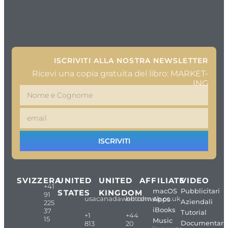
ISCRIVITI ALLA NOSTRA NEWSLETTER
Ricevi una copia gratuita del libro: MARKET-
ING
ISCRIVITI
SVIZZERA
UNITED
UNITED
AFFILIATE
VIDEO
+41
macOS
Pubblicitari
STATES
KINGDOM
91
usacanadaweb.com
britishweb.co.uk
Apps
Aziendali
225
iBooks
37
Tutorial
+1
+44
15
Music
Documentari
813
20