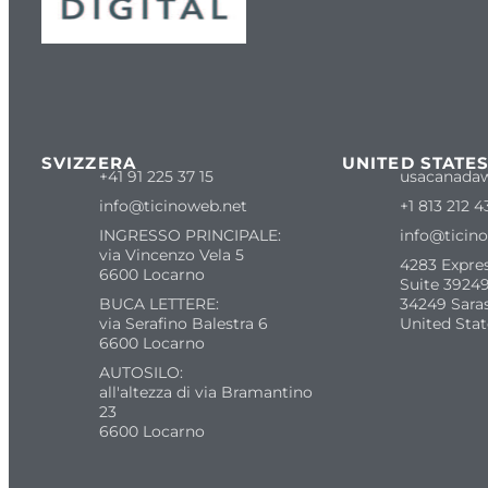
SVIZZERA
UNITED STATE
+41 91 225 37 15
usacanada
info@ticinoweb.net
+1 813 212 4
INGRESSO PRINCIPALE:
info@ticin
via Vincenzo Vela 5
4283 Expre
6600 Locarno
Suite 39249
BUCA LETTERE:
34249 Sara
via Serafino Balestra 6
United Stat
6600 Locarno
AUTOSILO:
all'altezza di via Bramantino
23
6600 Locarno