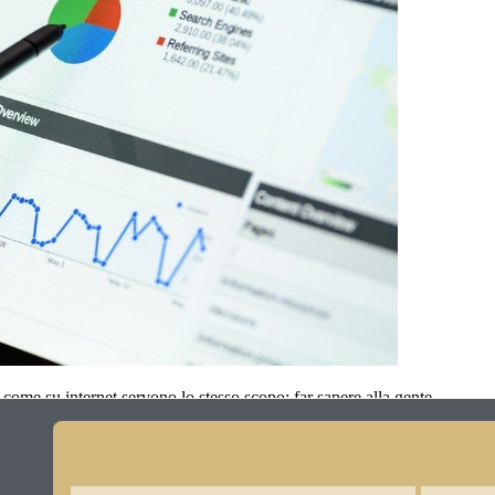
sì come su internet servono lo stesso scopo: far sapere alla gente