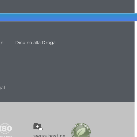
ani
Dico no alla Droga
al