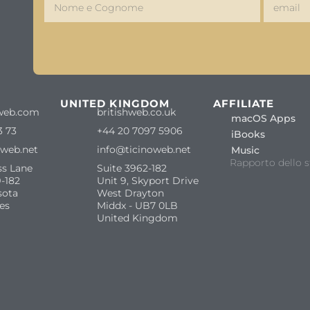
S
UNITED KINGDOM
AFFILIATE
web.com
britishweb.co.uk
macOS Apps
3 73
+44 20 7097 5906
iBooks
oweb.net
info@ticinoweb.net
Music
Rapporto dello s
ss Lane
Suite 3962-182
-182
Unit 9, Skyport Drive
sota
West Drayton
es
Middx - UB7 0LB
United Kingdom