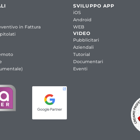
LI
SVILUPPO APP
iOS
Android
ventivo in Fattura
WEB
VIDEO
itolati
Pubblicitari
Aziendali
emoto
Tutorial
e
Documentari
cumentale)
Eventi