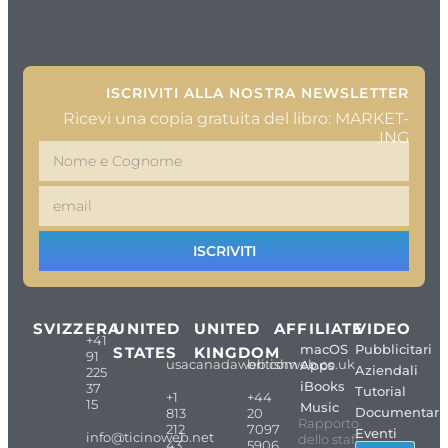
ISCRIVITI ALLA NOSTRA NEWSLETTER
Ricevi una copia gratuita del libro: MARKET-
ING
ISCRIVITI
SVIZZERA
UNITED
UNITED
AFFILIATE
VIDEO
+41
macOS
Pubblicitari
STATES
KINGDOM
91
usacanadaweb.com
britishweb.co.uk
Apps
Aziendali
225
iBooks
37
Tutorial
+1
+44
15
Music
Documentari
813
20
Rapporto
212
7097
Eventi
info@ticinoweb.net
dello staff
43
5906