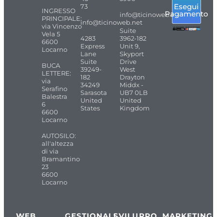
Esegui
73
INGRESSO
Pagamento
info@ticinoweb.net
PRINCIPALE:
info@ticinoweb.net
via Vincenzo
Suite
Vela 5
4283
3962-182
6600
Express
Unit 9,
Locarno
Lane
Skyport
Suite
Drive
BUCA
39249-
West
LETTERE:
182
Drayton
via
34249
Middx -
Serafino
Sarasota
UB7 0LB
Balestra
United
United
6
States
Kingdom
6600
Locarno
AUTOSILO:
all'altezza
di via
Bramantino
23
6600
Locarno
WEB
GESTIONALI
SVILUPPO
MARKETING