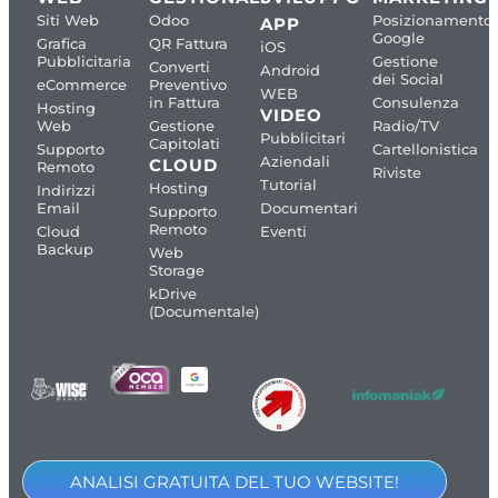
Siti Web
Odoo
Posizionamento
APP
Google
Grafica
QR Fattura
iOS
Pubblicitaria
Gestione
Converti
Android
dei Social
eCommerce
Preventivo
WEB
in Fattura
Consulenza
Hosting
VIDEO
Web
Gestione
Radio/TV
Pubblicitari
Capitolati
Supporto
Cartellonistica
Aziendali
CLOUD
Remoto
Riviste
Tutorial
Hosting
Indirizzi
Email
Documentari
Supporto
Remoto
Cloud
Eventi
Backup
Web
Storage
kDrive
(Documentale)
ANALISI GRATUITA DEL TUO WEBSITE!