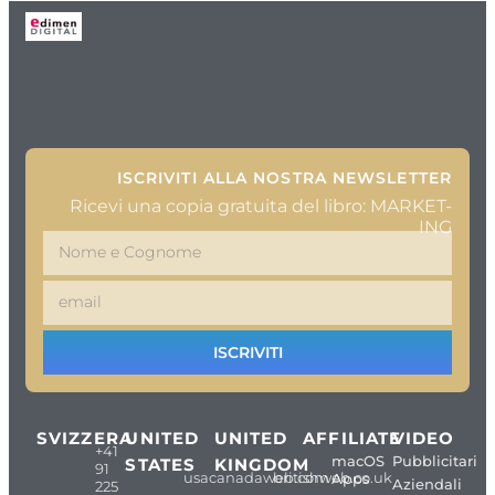
ISCRIVITI ALLA NOSTRA NEWSLETTER
Ricevi una copia gratuita del libro: MARKET-
ING
ISCRIVITI
SVIZZERA
UNITED
UNITED
AFFILIATE
VIDEO
+41
macOS
Pubblicitari
STATES
KINGDOM
91
usacanadaweb.com
britishweb.co.uk
Apps
Aziendali
225