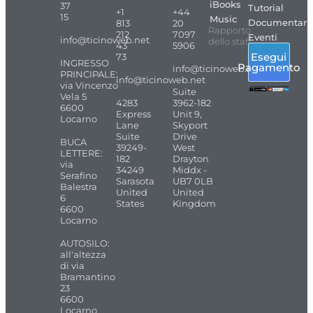
iBooks
37
Tutorial
+1
+44
15
Music
Documentari
813
20
Rapporto
212
7097
Eventi
info@ticinoweb.net
dello staff
43
5906
Esegui
73
INGRESSO
Pagamento
info@ticinoweb.net
PRINCIPALE:
info@ticinoweb.net
via Vincenzo
Suite
Vela 5
4283
3962-182
6600
Express
Unit 9,
Locarno
Lane
Skyport
Suite
Drive
BUCA
39249-
West
LETTERE:
182
Drayton
via
34249
Middx -
Serafino
Sarasota
UB7 0LB
Balestra
United
United
6
States
Kingdom
6600
Locarno
AUTOSILO:
all'altezza
di via
Bramantino
23
6600
Locarno