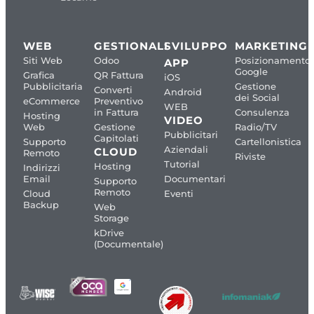
WEB
GESTIONALI
SVILUPPO
MARKETING
Siti Web
Odoo
Posizionamento
APP
Google
Grafica
QR Fattura
iOS
Pubblicitaria
Gestione
Converti
Android
dei Social
eCommerce
Preventivo
WEB
in Fattura
Consulenza
Hosting
VIDEO
Web
Gestione
Radio/TV
Pubblicitari
Capitolati
Supporto
Cartellonistica
Aziendali
CLOUD
Remoto
Riviste
Tutorial
Hosting
Indirizzi
Email
Documentari
Supporto
Remoto
Cloud
Eventi
Backup
Web
Storage
kDrive
(Documentale)