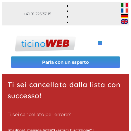
+41 91 225 37 15
Parla con un esperto
Ti sei cancellato dalla lista con
successo!
Ti sei cancellato per errore?
[mailpoet_manage text="Gestisci l’iscrizione"]