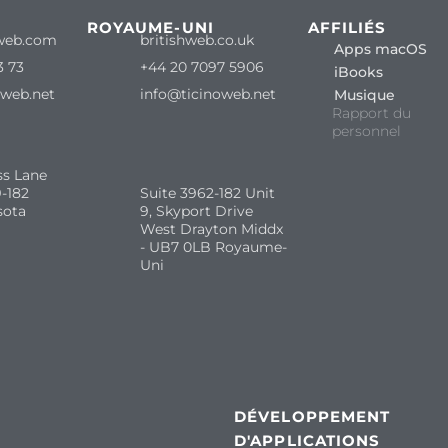
ROYAUME-UNI
AFFILIÉS
web.com
britishweb.co.uk
Apps macOS
3 73
+44 20 7097 5906
iBooks
oweb.net
info@ticinoweb.net
Musique
Rapport du
personnel
ss Lane
-182
Suite 3962-182 Unit
sota
9, Skyport Drive
West Drayton Middx
- UB7 0LB Royaume-
Uni
DÉVELOPPEMENT
D'APPLICATIONS