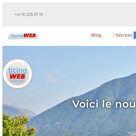
+41 91 225 37 15
tBlog
Services
Voici le no