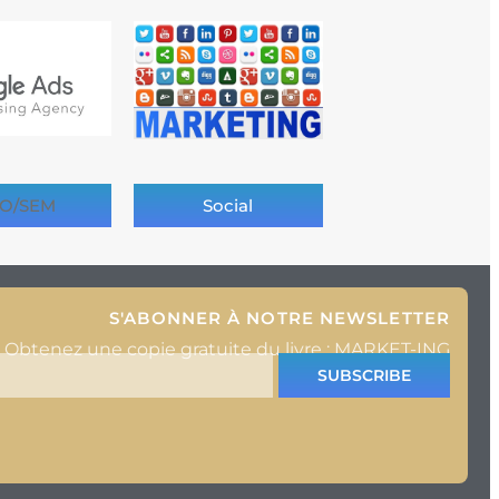
O/SEM
Social
S'ABONNER À NOTRE NEWSLETTER
Obtenez une copie gratuite du livre : MARKET-ING
SUBSCRIBE