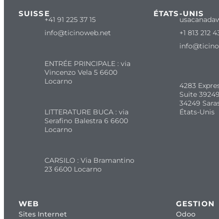
SUISSE
ÉTATS-UNIS
+41 91 225 37 15
usacanada
info@ticinoweb.net
+1 813 212 4
info@ticin
ENTRÉE PRINCIPALE : via
Vincenzo Vela 5 6600
Locarno
4283 Expre
Suite 39249
34249 Sara
LITTERATURE BUCA : via
États-Unis
Serafino Balestra 6 6600
Locarno
CARSILO : Via Bramantino
23 6600 Locarno
WEB
GESTION
Sites Internet
Odoo