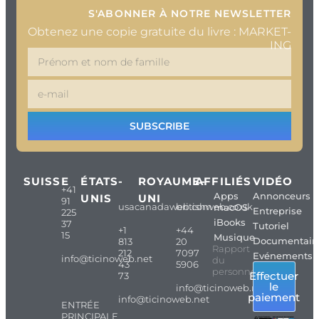
S'ABONNER À NOTRE NEWSLETTER
Obtenez une copie gratuite du livre : MARKET-
ING
SUBSCRIBE
SUISSE
ÉTATS-
ROYAUME-
AFFILIÉS
VIDÉO
+41
Apps
Annonceurs
UNIS
UNI
91
usacanadaweb.com
britishweb.co.uk
macOS
Entreprise
225
iBooks
37
Tutoriel
+1
+44
15
Musique
Documentair
813
20
Rapport
212
7097
Evénements
info@ticinoweb.net
du
43
5906
personnel
Effectuer
73
le
info@ticinoweb.net
paiement
info@ticinoweb.net
ENTRÉE
PRINCIPALE