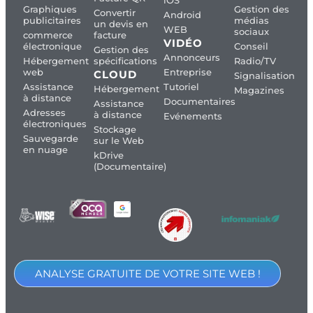
iOS
Graphiques
Gestion des
Convertir
Android
publicitaires
médias
un devis en
WEB
sociaux
commerce
facture
VIDÉO
électronique
Conseil
Gestion des
Annonceurs
Hébergement
spécifications
Radio/TV
web
Entreprise
CLOUD
Signalisation
Assistance
Tutoriel
Hébergement
Magazines
à distance
Documentaires
Assistance
Adresses
à distance
Evénements
électroniques
Stockage
Sauvegarde
sur le Web
en nuage
kDrive
(Documentaire)
ANALYSE GRATUITE DE VOTRE SITE WEB !