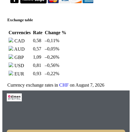
Exchange table
Currencies
Rate
Change %
0,58
–0,11
%
CAD
0,57
–0,05
%
AUD
1,09
–0,26
%
GBP
0,81
–0,56
%
USD
0,93
–0,22
%
EUR
Currency exchange rates in
CHF
on August 7, 2026