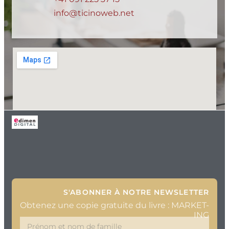
info@ticinoweb.net
S'ABONNER À NOTRE NEWSLETTER
Obtenez une copie gratuite du livre : MARKET-
ING