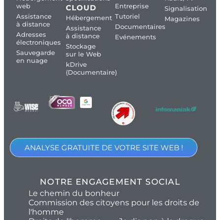
web
Entreprise
CLOUD
Signalisation
Assistance
Tutoriel
Hébergement
Magazines
à distance
Documentaires
Assistance
Adresses
à distance
Evénements
électroniques
Stockage
Sauvegarde
sur le Web
en nuage
kDrive
(Documentaire)
ANALYSE GRATUITE DE VOTRE SITE WEB !
NOTRE ENGAGEMENT SOCIAL
Le chemin du bonheur
Commission des citoyens pour les droits de
l'homme