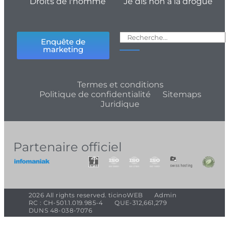
Droits de l'homme
Je dis non à la drogue
Enquête de
marketing
Termes et conditions
Politique de confidentialité
Sitemaps
Juridique
Partenaire officiel
2026 All rights reserved. ticinoWEB
Admin
RC : CH-501.1.019.985-4
QUE-312,661,279
DUNS 48-038-7076