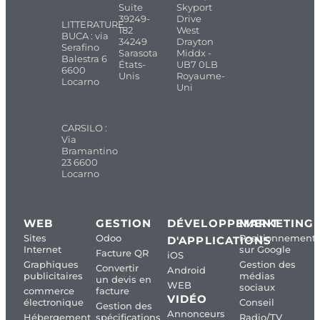
Suite
Skyport
39249-
Drive
LITTERATURE
182
West
BUCA : via
34249
Drayton
Serafino
Sarasota
Middx -
Balestra 6
États-
UB7 0LB
6600
Unis
Royaume-
Locarno
Uni
CARSILO :
Via
Bramantino
23 6600
Locarno
WEB
GESTION
DÉVELOPPEMENT
MARKETING
Sites
Odoo
Positionnement
D'APPLICATIONS
Internet
sur Google
Facture QR
iOS
Graphiques
Gestion des
Convertir
Android
publicitaires
médias
un devis en
WEB
sociaux
commerce
facture
VIDÉO
électronique
Conseil
Gestion des
Annonceurs
Hébergement
spécifications
Radio/TV