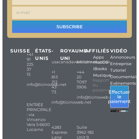
SUBSCRIBE
SUISSE
ÉTATS-
ROYAUME-
AFFILIÉS
VIDÉO
+41
Apps
Annonceurs
UNIS
UNI
91
usacanadaweb.com
britishweb.co.uk
macOS
Entreprise
225
iBooks
37
Tutoriel
+1
+44
15
Musique
Documentair
813
20
Rapport
212
7097
Evénements
info@ticinoweb.net
du
43
5906
personnel
Effectuer
73
le
info@ticinoweb.net
paiement
info@ticinoweb.net
ENTRÉE
PRINCIPALE
: via
Vincenzo
Vela 5 6600
4283
Suite
Locarno
Express
3962-182
Lane
Unit 9,