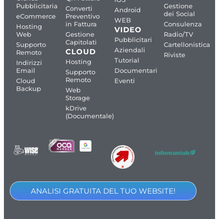
Pubblicitaria
Gestione
Converti
Android
dei Social
eCommerce
Preventivo
WEB
in Fattura
Consulenza
Hosting
VIDEO
Web
Gestione
Radio/TV
Pubblicitari
Capitolati
Supporto
Cartellonistica
Aziendali
CLOUD
Remoto
Riviste
Tutorial
Hosting
Indirizzi
Email
Documentari
Supporto
Remoto
Cloud
Eventi
Backup
Web
Storage
kDrive
(Documentale)
ANALISI GRATUITA DEL TUO WEBSITE!