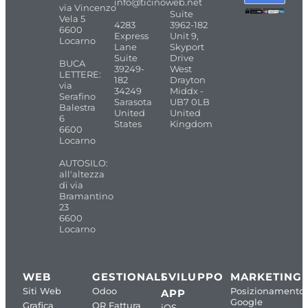
info@ticinoweb.net
via Vincenzo
Suite
Vela 5
4283
3962-182
6600
Express
Unit 9,
Locarno
Lane
Skyport
Suite
Drive
BUCA
39249-
West
LETTERE:
182
Drayton
via
34249
Middx -
Serafino
Sarasota
UB7 0LB
Balestra
United
United
6
States
Kingdom
6600
Locarno
AUTOSILO:
all'altezza
di via
Bramantino
23
6600
Locarno
WEB
GESTIONALI
SVILUPPO
MARKETING
Siti Web
Odoo
Posizionamento
APP
Google
Grafica
QR Fattura
iOS