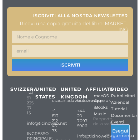
ISCRIVITI ALLA NOSTRA NEWSLETTER
Ricevi una copia gratuita del libro: MARKET-
ING
ISCRIVITI
SVIZZERA
UNITED
UNITED
AFFILIATE
VIDEO
+41
macOS
Pubblicitari
STATES
KINGDOM
91
usacanadaweb.com
britishweb.co.uk
Apps
Aziendali
225
iBooks
37
Tutorial
+1
+44
15
Music
Documentari
813
20
Rapporto
212
7097
Eventi
info@ticinoweb.net
dello staff
43
5906
Esegui
73
INGRESSO
Pagamento
info@ticinoweb.net
PRINCIPALE: