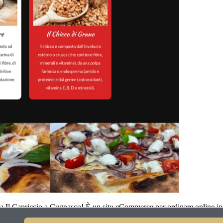
zzeria Il Capriccio a Cugnasco! È un sito eCommerce per ordinare online in