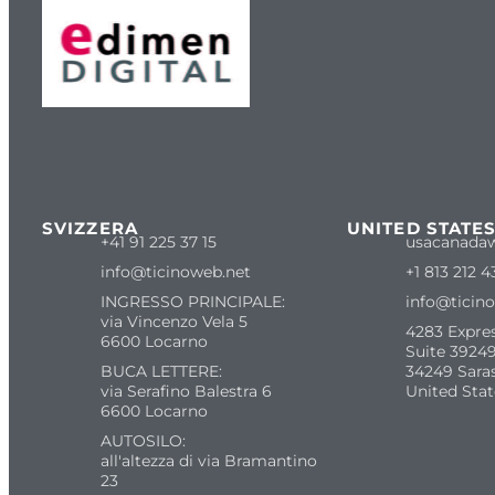
SVIZZERA
UNITED STATE
+41 91 225 37 15
usacanada
info@ticinoweb.net
+1 813 212 4
INGRESSO PRINCIPALE:
info@ticin
via Vincenzo Vela 5
4283 Expre
6600 Locarno
Suite 39249
BUCA LETTERE:
34249 Sara
via Serafino Balestra 6
United Stat
6600 Locarno
AUTOSILO:
all'altezza di via Bramantino
23