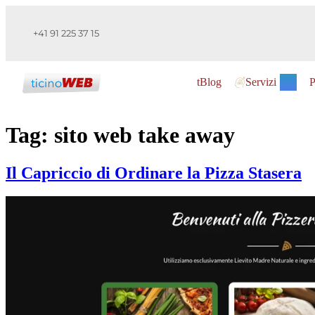
+41 91 225 37 15
tBlog
Servizi
P
Tag:
sito web take away
Il Capriccio di Ordinare la Pizza Stasera