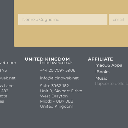
S
UNITED KINGDOM
AFFILIATE
web.com
britishweb.co.uk
macOS Apps
3 73
+44 20 7097 5906
iBooks
oweb.net
info@ticinoweb.net
Music
Rapporto dello s
ss Lane
Suite 3962-182
-182
Unit 9, Skyport Drive
sota
West Drayton
es
Middx - UB7 0LB
United Kingdom