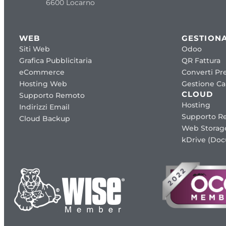
6600 Locarno
WEB
GESTIONA
Siti Web
Odoo
Grafica Pubblicitaria
QR Fattura
eCommerce
Converti Pre
Hosting Web
Gestione Cap
CLOUD
Supporto Remoto
Hosting
Indirizzi Email
Supporto R
Cloud Backup
Web Storag
kDrive (Do