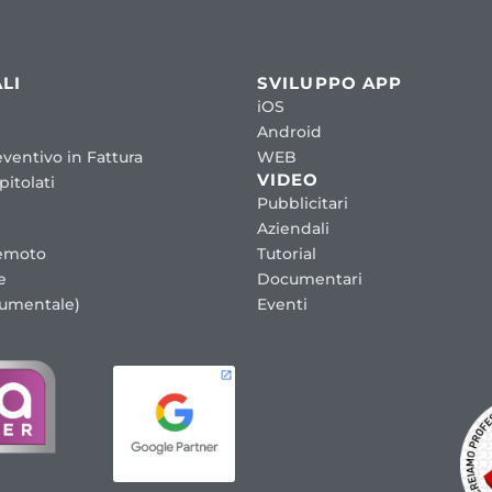
LI
SVILUPPO APP
iOS
Android
ventivo in Fattura
WEB
VIDEO
itolati
Pubblicitari
Aziendali
emoto
Tutorial
e
Documentari
cumentale)
Eventi