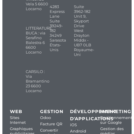
Vela 5 6600
4283
Suite
Locarno
Express
3962-182
Lane
Unit 9,
Suite
Skyport
39249-
Drive
LITTERATURE
182
West
BUCA : via
34249
Drayton
Serafino
Sarasota
Middx -
Balestra 6
États-
UB7 0LB
6600
Unis
Royaume-
Locarno
Uni
CARSILO :
Via
Bramantino
23 6600
Locarno
WEB
GESTION
DÉVELOPPEMENT
MARKETING
Sites
Odoo
Positionnement
D'APPLICATIONS
Internet
sur Google
Facture QR
iOS
Graphiques
Gestion des
Convertir
Android
publicitaires
médias