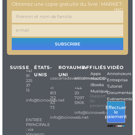
Obtenez une copie gratuite du livre : MARKET-
ING
SUBSCRIBE
SUISSE
ÉTATS-
ROYAUME-
AFFILIÉS
VIDÉO
+41
Apps
Annonceurs
UNIS
UNI
91
usacanadaweb.com
britishweb.co.uk
macOS
Entreprise
225
iBooks
37
Tutoriel
+1
+44
15
Musique
Documentair
813
20
Rapport
212
7097
Evénements
info@ticinoweb.net
du
43
5906
personnel
Effectuer
73
le
info@ticinoweb.net
paiement
info@ticinoweb.net
ENTRÉE
PRINCIPALE
: via
Vincenzo