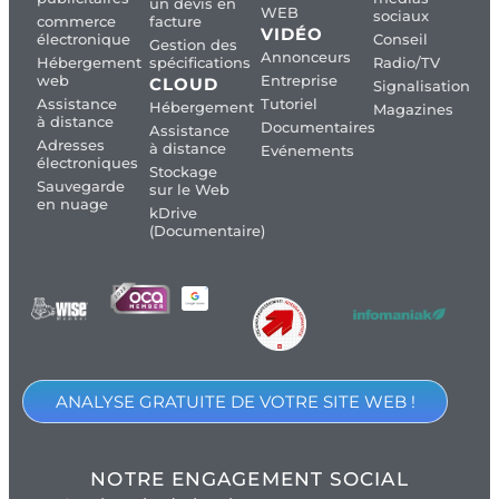
un devis en
WEB
sociaux
commerce
facture
VIDÉO
électronique
Conseil
Gestion des
Annonceurs
Hébergement
spécifications
Radio/TV
web
Entreprise
CLOUD
Signalisation
Assistance
Tutoriel
Hébergement
Magazines
à distance
Documentaires
Assistance
Adresses
à distance
Evénements
électroniques
Stockage
Sauvegarde
sur le Web
en nuage
kDrive
(Documentaire)
ANALYSE GRATUITE DE VOTRE SITE WEB !
NOTRE ENGAGEMENT SOCIAL