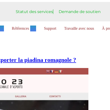
Statut des services
Demande de soutien
Références
Support
Travaille avec nous
À pro
xporter la piadina romagnole ?