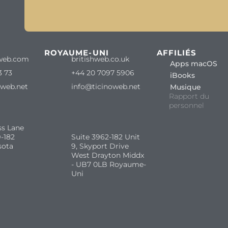
ROYAUME-UNI
AFFILIÉS
web.com
britishweb.co.uk
Apps macOS
3 73
+44 20 7097 5906
iBooks
oweb.net
info@ticinoweb.net
Musique
Rapport du
personnel
ss Lane
-182
Suite 3962-182 Unit
sota
9, Skyport Drive
West Drayton Middx
- UB7 0LB Royaume-
Uni