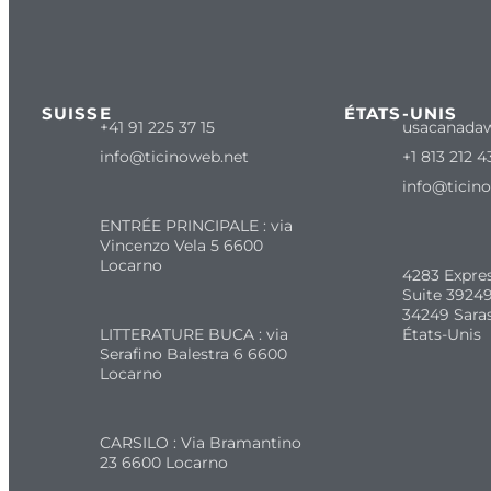
SUISSE
ÉTATS-UNIS
+41 91 225 37 15
usacanada
info@ticinoweb.net
+1 813 212 4
info@ticin
ENTRÉE PRINCIPALE : via
Vincenzo Vela 5 6600
Locarno
4283 Expre
Suite 39249
34249 Sara
LITTERATURE BUCA : via
États-Unis
Serafino Balestra 6 6600
Locarno
CARSILO : Via Bramantino
23 6600 Locarno