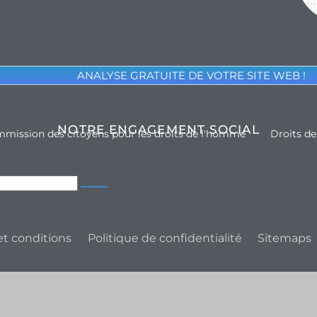
ANALYSE GRATUITE DE VOTRE SITE WEB !
NOTRE ENGAGEMENT SOCIAL
mission des citoyens pour les droits de l'homme
Droits d
t conditions
Politique de confidentialité
Sitemaps