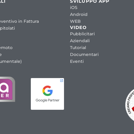
LI
SVILUPPO APP
iOS
Android
ventivo in Fattura
WEB
VIDEO
itolati
Pubblicitari
Aziendali
emoto
Tutorial
e
Documentari
cumentale)
Eventi