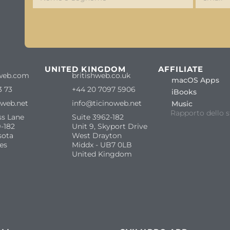
S
UNITED KINGDOM
AFFILIATE
web.com
britishweb.co.uk
macOS Apps
3 73
+44 20 7097 5906
iBooks
oweb.net
info@ticinoweb.net
Music
Rapporto dello s
ss Lane
Suite 3962-182
-182
Unit 9, Skyport Drive
sota
West Drayton
es
Middx - UB7 0LB
United Kingdom