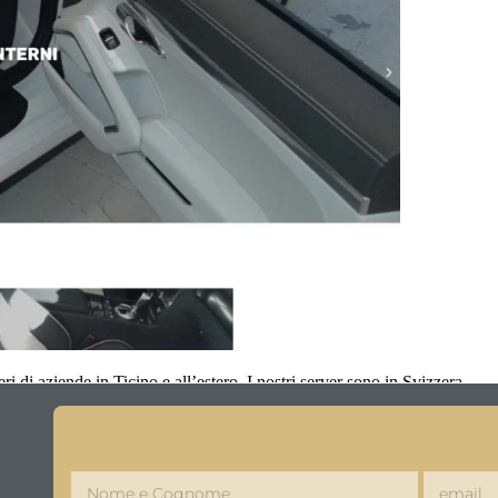
i di aziende in Ticino e all’estero. I nostri server sono in Svizzera