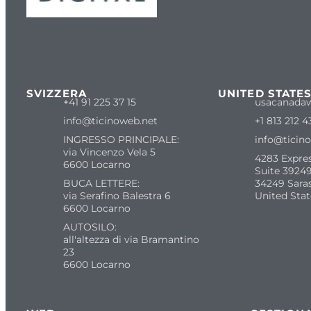
SVIZZERA
UNITED STATE
+41 91 225 37 15
usacanada
info@ticinoweb.net
+1 813 212 4
INGRESSO PRINCIPALE:
info@ticin
via Vincenzo Vela 5
4283 Expre
6600 Locarno
Suite 39249
BUCA LETTERE:
34249 Sara
via Serafino Balestra 6
United Stat
6600 Locarno
AUTOSILO:
all'altezza di via Bramantino
23
6600 Locarno