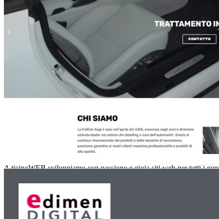
A ticinoWEB sviluppiamo con passione e gioia siti web per tutti i gener