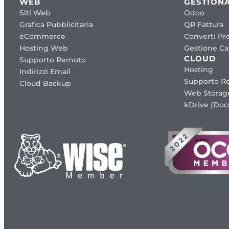
WEB
GESTIONA
Siti Web
Odoo
Grafica Pubblicitaria
QR Fattura
eCommerce
Converti Pre
Hosting Web
Gestione Cap
CLOUD
Supporto Remoto
Hosting
Indirizzi Email
Supporto R
Cloud Backup
Web Storag
kDrive (Do