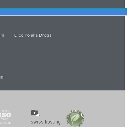
ani
Dico no alla Droga
al