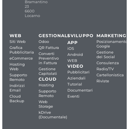
Bramantino
23
6600
Locarno
WEB
GESTIONALI
SVILUPPO
MARKETING
Siti Web
Odoo
Posizionamento
APP
Google
Grafica
QR Fattura
iOS
Pubblicitaria
Gestione
Converti
Android
dei Social
eCommerce
Preventivo
WEB
in Fattura
Consulenza
Hosting
VIDEO
Web
Gestione
Radio/TV
Pubblicitari
Capitolati
Supporto
Cartellonistica
Aziendali
CLOUD
Remoto
Riviste
Tutorial
Hosting
Indirizzi
Email
Documentari
Supporto
Remoto
Cloud
Eventi
Backup
Web
Storage
kDrive
(Documentale)