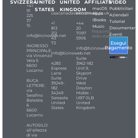
SVIZZERA
UNITED
UNITED
AFFILIATE
VIDEO
+41
macOS
Pubblicitari
STATES
KINGDOM
91
usacanadaweb.com
britishweb.co.uk
Apps
Aziendali
225
iBooks
37
Tutorial
+1
+44
15
Music
Documentari
813
20
Rapporto
212
7097
Eventi
info@ticinoweb.net
dello staff
43
5906
Esegui
73
INGRESSO
Pagamento
info@ticinoweb.net
PRINCIPALE:
info@ticinoweb.net
via Vincenzo
Suite
Vela 5
4283
3962-182
6600
Express
Unit 9,
Locarno
Lane
Skyport
Suite
Drive
BUCA
39249-
West
LETTERE:
182
Drayton
via
34249
Middx -
Serafino
Sarasota
UB7 0LB
Balestra
United
United
6
States
Kingdom
6600
Locarno
AUTOSILO:
all'altezza
di via