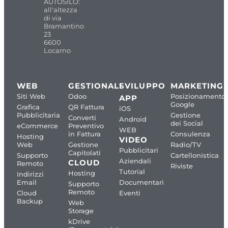
AUTOSILO:
all'altezza
di via
Bramantino
23
6600
Locarno
WEB
GESTIONALI
SVILUPPO
MARKETING
Siti Web
Odoo
Posizionamento
APP
Google
Grafica
QR Fattura
iOS
Pubblicitaria
Gestione
Converti
Android
dei Social
eCommerce
Preventivo
WEB
in Fattura
Consulenza
Hosting
VIDEO
Web
Gestione
Radio/TV
Pubblicitari
Capitolati
Supporto
Cartellonistica
Aziendali
CLOUD
Remoto
Riviste
Tutorial
Hosting
Indirizzi
Email
Documentari
Supporto
Remoto
Cloud
Eventi
Backup
Web
Storage
kDrive