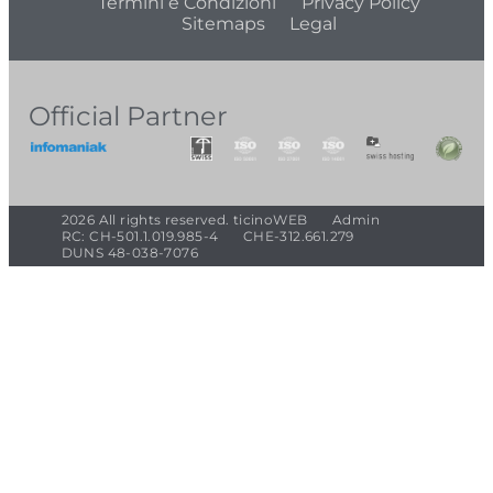
Termini e Condizioni
Privacy Policy
Sitemaps
Legal
Official Partner
2026 All rights reserved. ticinoWEB
Admin
RC: CH-501.1.019.985-4
CHE-312.661.279
DUNS 48-038-7076