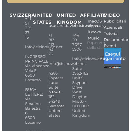
SVIZZERA
UNITED
UNITED
AFFILIATE
VIDEO
+41
macOS
Pubblicitari
STATES
KINGDOM
91
usacanadaweb.com
britishweb.co.uk
Apps
Aziendali
225
iBooks
37
Tutorial
+1
+44
15
Music
Documentari
813
20
Rapporto
212
7097
Eventi
info@ticinoweb.net
dello staff
43
5906
Esegui
73
INGRESSO
Pagamento
info@ticinoweb.net
PRINCIPALE:
info@ticinoweb.net
via Vincenzo
Suite
Vela 5
4283
3962-182
6600
Express
Unit 9,
Locarno
Lane
Skyport
Suite
Drive
BUCA
39249-
West
LETTERE:
182
Drayton
via
34249
Middx -
Serafino
Sarasota
UB7 0LB
Balestra
United
United
6
States
Kingdom
6600
Locarno