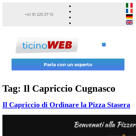
+41 91 225 37 15
Parla con un esperto
Tag:
Il Capriccio Cugnasco
Il Capriccio di Ordinare la Pizza Stasera