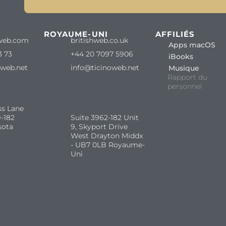
ROYAUME-UNI
AFFILIÉS
web.com
britishweb.co.uk
Apps macOS
3 73
+44 20 7097 5906
iBooks
oweb.net
info@ticinoweb.net
Musique
Rapport du
personnel
ss Lane
-182
Suite 3962-182 Unit
sota
9, Skyport Drive
West Drayton Middx
- UB7 0LB Royaume-
Uni