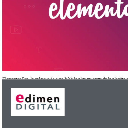
Elementor Pro, le créateur de sites Web le plus puissant de la planèt