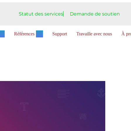
Statut des services
Demande de soutien
Références
Support
Travaille avec nous
À pro