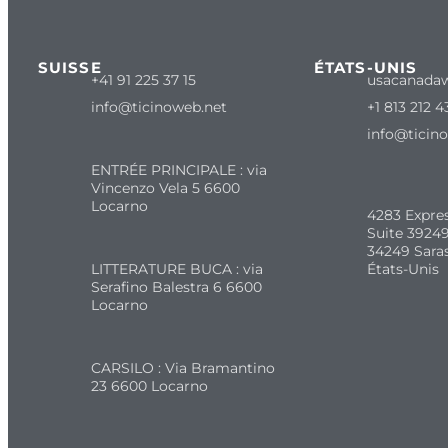
SUISSE
ÉTATS-UNIS
+41 91 225 37 15
usacanada
info@ticinoweb.net
+1 813 212 4
info@ticin
ENTRÉE PRINCIPALE : via
Vincenzo Vela 5 6600
Locarno
4283 Expre
Suite 39249
34249 Sara
LITTERATURE BUCA : via
États-Unis
Serafino Balestra 6 6600
Locarno
CARSILO : Via Bramantino
23 6600 Locarno