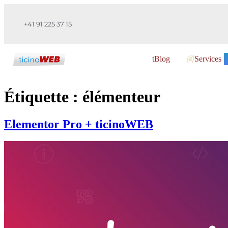
+41 91 225 37 15
tBlog
Services
Étiquette :
élémenteur
Elementor Pro + ticinoWEB