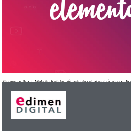
Elementor Pro, il Website Builder più potente sul pianeta è adesso disp