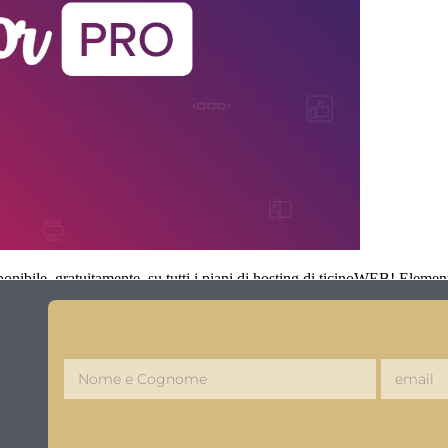
onibile, gratuitamente, su tutti i piani di hosting di ticinoWEB! Elemen