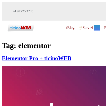
+41 91 225 37 15
tBlog
Servizi
P
Tag:
elementor
Elementor Pro + ticinoWEB