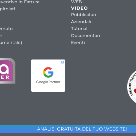
ventivo in Fattura
WEB
VIDEO
itolati
Pubblicitari
Aziendali
emoto
Tutorial
e
Documentari
cumentale)
Eventi
ANALISI GRATUITA DEL TUO WEBSITE!