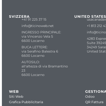
SVIZZERA
UNITED STATE
+41 91 225 37 15
usacanada
info@ticinoweb.net
+1 813 212 4
INGRESSO PRINCIPALE:
info@ticin
via Vincenzo Vela 5
4283 Expre
6600 Locarno
Suite 39249
BUCA LETTERE:
34249 Sara
via Serafino Balestra 6
United Stat
6600 Locarno
AUTOSILO:
all'altezza di via Bramantino
23
6600 Locarno
WEB
GESTIONA
Siti Web
Odoo
Grafica Pubblicitaria
QR Fattura