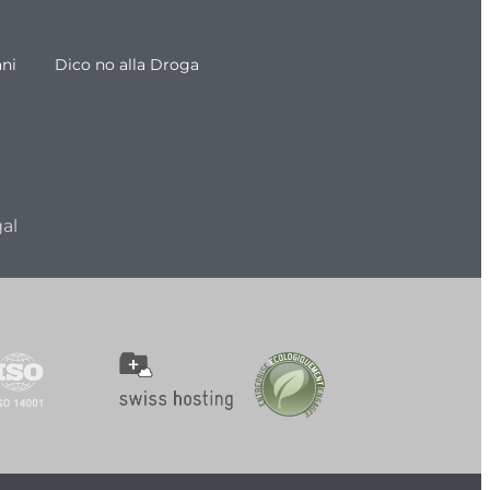
ani
Dico no alla Droga
al