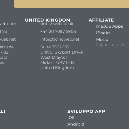
S
UNITED KINGDOM
AFFILIATE
web.com
britishweb.co.uk
macOS Apps
3 73
+44 20 7097 5906
iBooks
oweb.net
info@ticinoweb.net
Music
Rapporto dello s
ss Lane
Suite 3962-182
-182
Unit 9, Skyport Drive
sota
West Drayton
es
Middx - UB7 0LB
United Kingdom
LI
SVILUPPO APP
iOS
Android