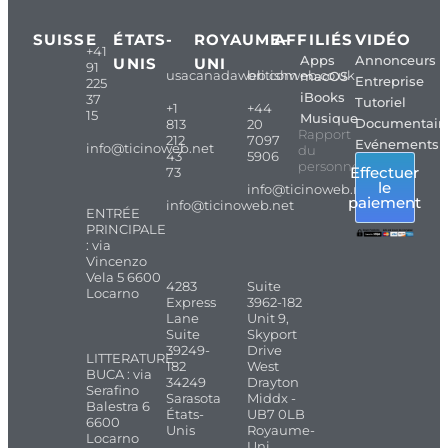
SUISSE
ÉTATS-
ROYAUME-
AFFILIÉS
VIDÉO
+41
Apps
Annonceurs
UNIS
UNI
91
usacanadaweb.com
britishweb.co.uk
macOS
Entreprise
225
iBooks
37
Tutoriel
+1
+44
15
Musique
Documentair
813
20
Rapport
212
7097
Evénements
info@ticinoweb.net
du
43
5906
personnel
Effectuer
73
le
info@ticinoweb.net
paiement
info@ticinoweb.net
ENTRÉE
PRINCIPALE
: via
Vincenzo
Vela 5 6600
4283
Suite
Locarno
Express
3962-182
Lane
Unit 9,
Suite
Skyport
39249-
Drive
LITTERATURE
182
West
BUCA : via
34249
Drayton
Serafino
Sarasota
Middx -
Balestra 6
États-
UB7 0LB
6600
Unis
Royaume-
Locarno
Uni