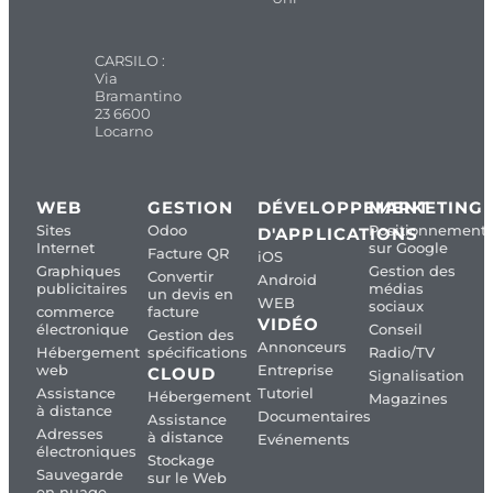
CARSILO :
Via
Bramantino
23 6600
Locarno
WEB
GESTION
DÉVELOPPEMENT
MARKETING
Sites
Odoo
Positionnement
D'APPLICATIONS
Internet
sur Google
Facture QR
iOS
Graphiques
Gestion des
Convertir
Android
publicitaires
médias
un devis en
WEB
sociaux
commerce
facture
VIDÉO
électronique
Conseil
Gestion des
Annonceurs
Hébergement
spécifications
Radio/TV
web
Entreprise
CLOUD
Signalisation
Assistance
Tutoriel
Hébergement
Magazines
à distance
Documentaires
Assistance
Adresses
à distance
Evénements
électroniques
Stockage
Sauvegarde
sur le Web
en nuage