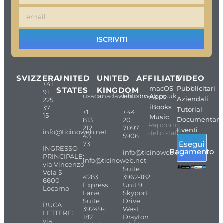
ISCRIVITI
SVIZZERA
UNITED
UNITED
AFFILIATE
VIDEO
+41
macOS
Pubblicitari
STATES
KINGDOM
91
usacanadaweb.com
britishweb.co.uk
Apps
Aziendali
225
iBooks
37
Tutorial
+1
+44
15
Music
Documentari
813
20
Rapporto
212
7097
Eventi
info@ticinoweb.net
dello staff
43
5906
Esegui
73
INGRESSO
Pagamento
info@ticinoweb.net
PRINCIPALE:
info@ticinoweb.net
via Vincenzo
Suite
Vela 5
4283
3962-182
6600
Express
Unit 9,
Locarno
Lane
Skyport
Suite
Drive
BUCA
39249-
West
LETTERE:
182
Drayton
via