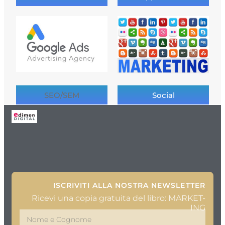
SEO/SEM
Social
ISCRIVITI ALLA NOSTRA NEWSLETTER
Ricevi una copia gratuita del libro: MARKET-
ING