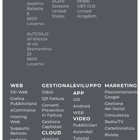
34249
Middx -
Serafino
Sarasota
UB7 0LB
Balestra
United
United
6
States
Kingdom
6600
Locarno
AUTOSILO:
all'altezza
di via
Bramantino
23
6600
Locarno
WEB
GESTIONALI
SVILUPPO
MARKETING
Siti Web
Odoo
Posizionamento
APP
Google
Grafica
QR Fattura
iOS
Pubblicitaria
Gestione
Converti
Android
dei Social
eCommerce
Preventivo
WEB
in Fattura
Consulenza
Hosting
VIDEO
Web
Gestione
Radio/TV
Pubblicitari
Capitolati
Supporto
Cartellonistica
Aziendali
CLOUD
Remoto
Riviste
Tutorial
Hosting
Indirizzi