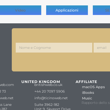
Video
Applicazioni
SE
S
UNITED KINGDOM
AFFILIATE
web.com
britishweb.co.uk
macOS Apps
3 73
+44 20 7097 5906
iBooks
oweb.net
info@ticinoweb.net
Music
Rapporto dello s
ss Lane
Suite 3962-182
-182
Unit 9, Skyport Drive