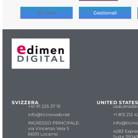
Siti Web
Gestionali
SVIZZERA
UNITED STATE
+41 91 225 37 15
usacanada
info@ticinoweb.net
+1 813 212 4
INGRESSO PRINCIPALE:
info@ticin
via Vincenzo Vela 5
4283 Expre
6600 Locarno
Suite 39249