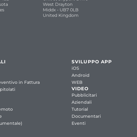
sota
West Drayton
es
Middx - UB7 0LB
United Kingdom
LI
SVILUPPO APP
iOS
Android
ventivo in Fattura
WEB
VIDEO
itolati
Pubblicitari
Aziendali
emoto
Tutorial
e
Documentari
cumentale)
Eventi