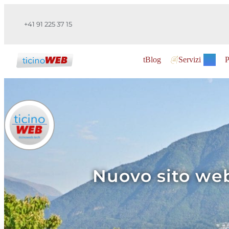
+41 91 225 37 15
tBlog
Servizi
P
Nuovo sito web