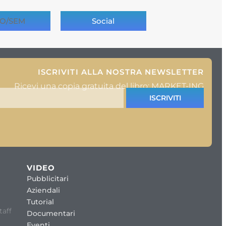
O/SEM
Social
ISCRIVITI ALLA NOSTRA NEWSLETTER
Ricevi una copia gratuita del libro: MARKET-ING
ISCRIVITI
VIDEO
Pubblicitari
Aziendali
Tutorial
taff
Documentari
Eventi