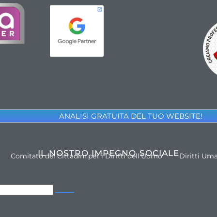
ANALISI GRATUITA DEL TUO WEBSITE!
IL NOSTRO IMPEGNO SOCIALE
Comitato dei Cittadini per i Diritti dell'Uomo
Diritti Um