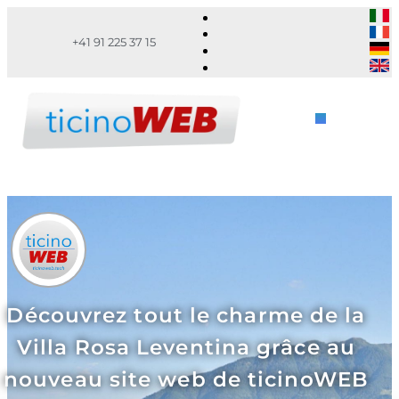
+41 91 225 37 15
Découvrez tout le charme de la
Villa Rosa Leventina grâce au
nouveau site web de ticinoWEB