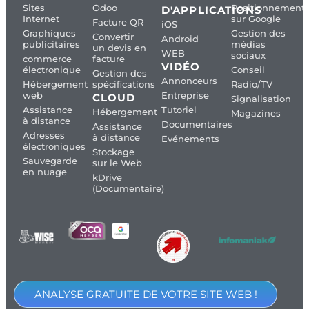
Sites
Odoo
Positionnement
D'APPLICATIONS
Internet
sur Google
Facture QR
iOS
Graphiques
Gestion des
Convertir
Android
publicitaires
médias
un devis en
WEB
sociaux
commerce
facture
VIDÉO
électronique
Conseil
Gestion des
Annonceurs
Hébergement
spécifications
Radio/TV
web
Entreprise
CLOUD
Signalisation
Assistance
Tutoriel
Hébergement
Magazines
à distance
Documentaires
Assistance
Adresses
à distance
Evénements
électroniques
Stockage
Sauvegarde
sur le Web
en nuage
kDrive
(Documentaire)
ANALYSE GRATUITE DE VOTRE SITE WEB !