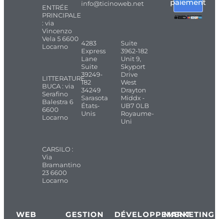
paiement
info@ticinoweb.net
ENTRÉE
PRINCIPALE
: via
Vincenzo
Vela 5 6600
4283
Suite
Locarno
Express
3962-182
Lane
Unit 9,
Suite
Skyport
39249-
Drive
LITTERATURE
182
West
BUCA : via
34249
Drayton
Serafino
Sarasota
Middx -
Balestra 6
États-
UB7 0LB
6600
Unis
Royaume-
Locarno
Uni
CARSILO :
Via
Bramantino
23 6600
Locarno
WEB
GESTION
DÉVELOPPEMENT
MARKETING