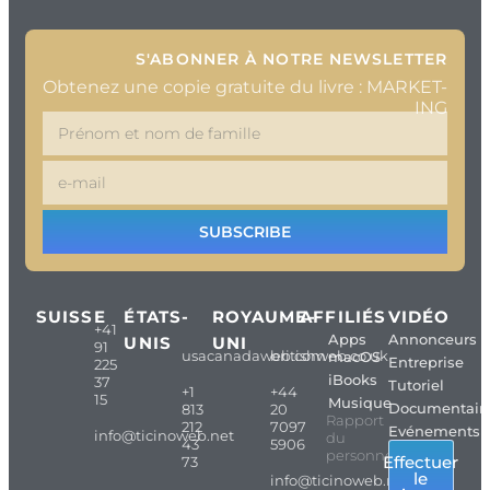
S'ABONNER À NOTRE NEWSLETTER
Obtenez une copie gratuite du livre : MARKET-
ING
SUBSCRIBE
SUISSE
ÉTATS-
ROYAUME-
AFFILIÉS
VIDÉO
+41
Apps
Annonceurs
UNIS
UNI
91
usacanadaweb.com
britishweb.co.uk
macOS
Entreprise
225
iBooks
37
Tutoriel
+1
+44
15
Musique
Documentair
813
20
Rapport
212
7097
Evénements
info@ticinoweb.net
du
43
5906
personnel
Effectuer
73
le
info@ticinoweb.net