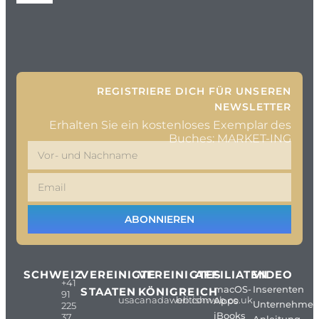
REGISTRIERE DICH FÜR UNSEREN
NEWSLETTER
Erhalten Sie ein kostenloses Exemplar des
Buches: MARKET-ING
ABONNIEREN
SCHWEIZ
VEREINIGTE
VEREINIGTES
AFFILIATEN
VIDEO
+41
macOS-
Inserenten
STAATEN
KÖNIGREICH
91
usacanadaweb.com
britishweb.co.uk
Apps
Unternehme
225
iBooks
37