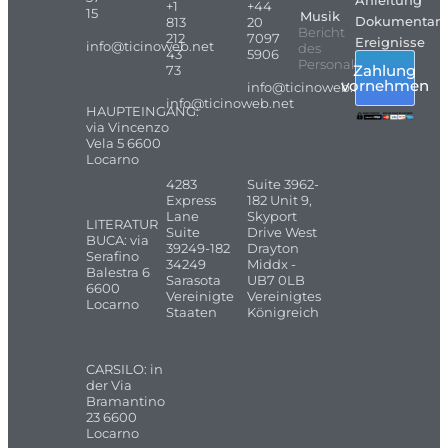
Anleitung
+1
+44
15
Musik
Dokumentarf
813
20
Bericht
212
7097
Ereignisse
info@ticinoweb.net
des
43
5906
Personals
Zahlung
73
vornehmen
info@ticinoweb.net
info@ticinoweb.net
HAUPTEINGANG:
via Vincenzo
Vela 5 6600
Locarno
4283
Suite 3962-
Express
182 Unit 9,
Lane
Skyport
LITERATUR
Suite
Drive West
BUCA: via
39249-182
Drayton
Serafino
34249
Middx -
Balestra 6
Sarasota
UB7 0LB
6600
Vereinigte
Vereinigtes
Locarno
Staaten
Königreich
CARSILO: in
der Via
Bramantino
23 6600
Locarno