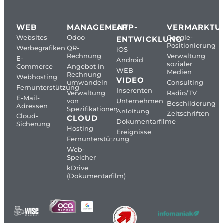
WEB
MANAGEMENT
APP-
VERMARKTU
Websites
Odoo
Google-
ENTWICKLUNG
Positionierung
Werbegrafiken
QR-
iOS
Rechnung
Verwaltung
E-
Android
sozialer
Commerce
Angebot in
WEB
Medien
Rechnung
Webhosting
VIDEO
umwandeln
Consulting
Fernunterstützung
Inserenten
Verwaltung
Radio/TV
E-Mail-
von
Unternehmen
Beschilderung
Adressen
Spezifikationen
Anleitung
Zeitschriften
Cloud-
CLOUD
Dokumentarfilme
Sicherung
Hosting
Ereignisse
Fernunterstützung
Web-
Speicher
kDrive
(Dokumentarfilm)