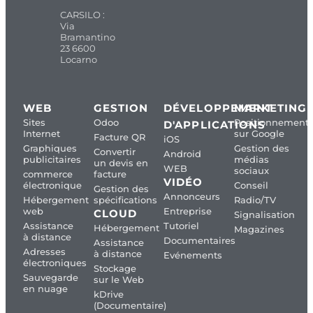
CARSILO :
Via
Bramantino
23 6600
Locarno
WEB
GESTION
DÉVELOPPEMENT
MARKETING
Sites
Odoo
Positionnement
D'APPLICATIONS
Internet
sur Google
Facture QR
iOS
Graphiques
Gestion des
Convertir
Android
publicitaires
médias
un devis en
WEB
sociaux
commerce
facture
VIDÉO
électronique
Conseil
Gestion des
Annonceurs
Hébergement
spécifications
Radio/TV
web
Entreprise
CLOUD
Signalisation
Assistance
Tutoriel
Hébergement
Magazines
à distance
Documentaires
Assistance
Adresses
à distance
Evénements
électroniques
Stockage
Sauvegarde
sur le Web
en nuage
kDrive
(Documentaire)