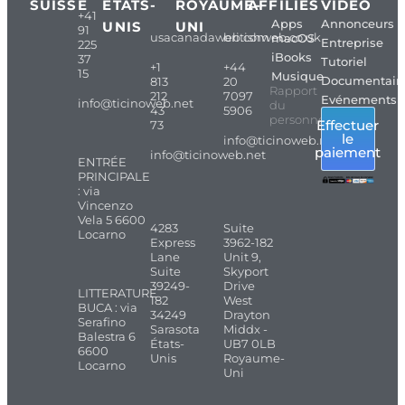
SUISSE
ÉTATS-
ROYAUME-
AFFILIÉS
VIDÉO
+41
Apps
Annonceurs
UNIS
UNI
91
usacanadaweb.com
britishweb.co.uk
macOS
Entreprise
225
iBooks
37
Tutoriel
+1
+44
15
Musique
Documentair
813
20
Rapport
212
7097
Evénements
info@ticinoweb.net
du
43
5906
personnel
Effectuer
73
le
info@ticinoweb.net
paiement
info@ticinoweb.net
ENTRÉE
PRINCIPALE
: via
Vincenzo
Vela 5 6600
4283
Suite
Locarno
Express
3962-182
Lane
Unit 9,
Suite
Skyport
39249-
Drive
LITTERATURE
182
West
BUCA : via
34249
Drayton
Serafino
Sarasota
Middx -
Balestra 6
États-
UB7 0LB
6600
Unis
Royaume-
Locarno
Uni