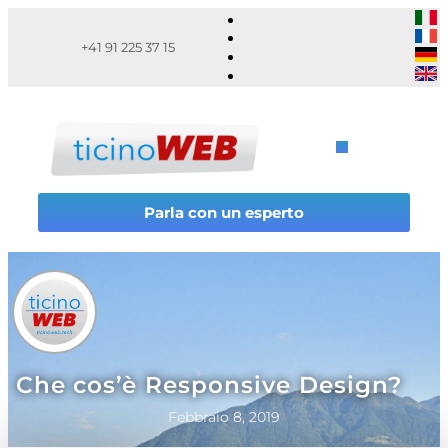
+41 91 225 37 15
Parla con un esperto
Che cos’è Responsive Design?
Febbraio 8, 2019