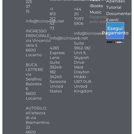
Aziendali
225
iBooks
37
Tutorial
+1
+44
15
Music
Documentari
813
20
Rapporto
212
7097
Eventi
info@ticinoweb.net
dello staff
43
5906
Esegui
73
INGRESSO
Pagamento
info@ticinoweb.net
PRINCIPALE:
info@ticinoweb.net
via Vincenzo
Suite
Vela 5
4283
3962-182
6600
Express
Unit 9,
Locarno
Lane
Skyport
Suite
Drive
BUCA
39249-
West
LETTERE:
182
Drayton
via
34249
Middx -
Serafino
Sarasota
UB7 0LB
Balestra
United
United
6
States
Kingdom
6600
Locarno
AUTOSILO:
all'altezza
di via
Bramantino
23
6600