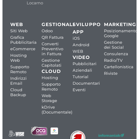
Locarno
WEB
GESTIONALI
SVILUPPO
MARKETING
Siti Web
Odoo
Posizionamento
APP
Google
Grafica
QR Fattura
iOS
Pubblicitaria
Gestione
Converti
Android
dei Social
eCommerce
Preventivo
WEB
in Fattura
Consulenza
Hosting
VIDEO
Web
Gestione
Radio/TV
Pubblicitari
Capitolati
Supporto
Cartellonistica
Aziendali
CLOUD
Remoto
Riviste
Tutorial
Hosting
Indirizzi
Email
Documentari
Supporto
Remoto
Cloud
Eventi
Backup
Web
Storage
kDrive
(Documentale)