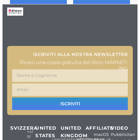
ISCRIVITI ALLA NOSTRA NEWSLETTER
Ricevi una copia gratuita del libro: MARKET-
ING
ISCRIVITI
SVIZZERA
UNITED
UNITED
AFFILIATE
VIDEO
+41
macOS
Pubblicitari
STATES
KINGDOM
91
usacanadaweb.com
britishweb.co.uk
Apps